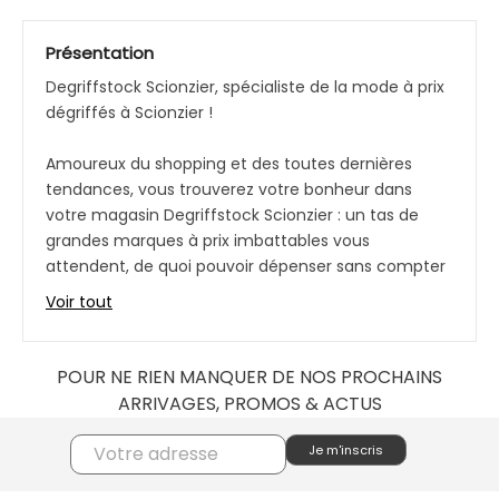
Présentation
Degriffstock Scionzier, spécialiste de la mode à prix
dégriffés à Scionzier !
Amoureux du shopping et des toutes dernières
tendances, vous trouverez votre bonheur dans
votre magasin Degriffstock Scionzier : un tas de
grandes marques à prix imbattables vous
attendent, de quoi pouvoir dépenser sans compter
!
Voir tout
Collections hommes, femmes et enfants, vivez
l’expérience des grandes marques à prix
POUR NE RIEN MANQUER DE NOS PROCHAINS
raisonnables grâce à notre offre déstockage à
ARRIVAGES, PROMOS & ACTUS
Scionzier.
Une envie spéciale, un look particulier, un
changement de garde-robe ? Votre magasin
Degriffstock Scionzier ne cessera de vous