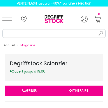
VENTE FLASH
jusqu'à
-40%
*
sur
une sélection
0
Accueil
Magasins
Degriffstock Scionzier
Ouvert jusqu'à 19:00
APPELER
ITINÉRAIRE