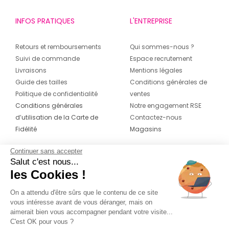
surprendre avec ses arrivages hebdomadaires et
INFOS PRATIQUES
L'ENTREPRISE
ses marques exclusives.
Votre magasin de déstockage de vêtements de
Retours et remboursements
Qui sommes-nous ?
marques à Scionzier s’engage à vous fournir le
Suivi de commande
Espace recrutement
meilleur service aux meilleurs prix toute l’année.
Livraisons
Mentions légales
Degriffstock Scionzier vous accueille avec un accès
Guide des tailles
Conditions générales de
facile et parking gratuit.
Politique de confidentialité
ventes
Conditions générales
Notre engagement RSE
d’utilisation de la Carte de
Contactez-nous
Fidélité
Magasins
Continuer sans accepter
CONTACT
SUIVEZ-NOUS SUR LES
Salut c'est nous...
RÉSEAUX
les Cookies !
04 42 20 78 42
Du lundi au jeudi de 8h30 à 16h30 & le
On a attendu d'être sûrs que le contenu de ce site
vous intéresse avant de vous déranger, mais on
vendredi de 8h30 à 15h30
aimerait bien vous accompagner pendant votre visite...
C'est OK pour vous ?