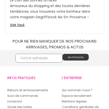
Le coin des bonnes affaires
Amoureux du shopping et des toutes dernières
tendances, vous trouverez votre bonheur dans
votre magasin Degriffstock Aix-En-Provence -
Chaussures : un tas de grandes marques à prix
Voir tout
imbattables vous attendent, de quoi pouvoir
dépenser sans compter !
T-shirts, pulls, chaussures, doudounes, maillots de
POUR NE RIEN MANQUER DE NOS PROCHAINS
bain ou même des vêtements de sport… il y en a
ARRIVAGES, PROMOS & ACTUS
pour tous les goûts et toutes les morphologies.
Vivez l’expérience des grandes marques à prix
raisonnables grâce à notre offre de déstockage.
Une envie spéciale, un look particulier, un
INFOS PRATIQUES
L'ENTREPRISE
changement de garde-robe ? Chaque saison, vous
saurez où trouver des bonnes affaires à Le Tholonet
!
Retours et remboursements
Qui sommes-nous ?
Suivi de commande
Espace recrutement
Des prix imbattables !
Livraisons
Mentions légales
De -30 à -70%, votre magasin Degriffstock Aix-En-
Guide des tailles
Conditions générales de