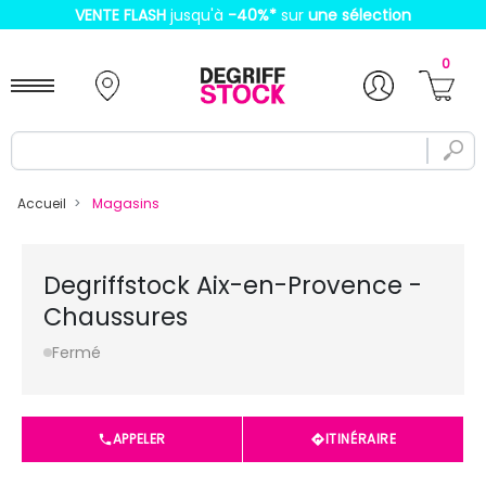
VENTE FLASH
jusqu'à
-40%
*
sur
une sélection
0
Accueil
Magasins
Degriffstock Aix-en-Provence -
Chaussures
Fermé
APPELER
ITINÉRAIRE