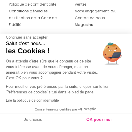
Provence - Chaussures ne cessera de vous
Politique de confidentialité
ventes
surprendre avec ses arrivages hebdomadaires à prix
Conditions générales
Notre engagement RSE
cassés et ses nouvelles collections pour femme,
d’utilisation de la Carte de
Contactez-nous
homme et enfant.
Fidélité
Magasins
Degriffstock Aix-En-Provence - Chaussures
Continuer sans accepter
CONTACT
SUIVEZ-NOUS SUR LES
Salut c'est nous...
RÉSEAUX
s’engage à vous fournir le meilleur service aux
les Cookies !
meilleurs prix toute l’année sur une large sélection
04 42 20 78 42
de vêtements et d’accessoires de marque.
Du lundi au jeudi de 8h30 à 16h30 & le
On a attendu d'être sûrs que le contenu de ce site
vous intéresse avant de vous déranger, mais on
vendredi de 8h30 à 15h30
Rendez-vous facilement dans votre magasin d’Le
aimerait bien vous accompagner pendant votre visite...
Tholonet : accès facile et parking gratuit garanti.
C'est OK pour vous ?
Pour modifier vos préférences par la suite, cliquez sur le lien
'Préférences de cookies' situé dans le pied de page.
Lire la politique de confidentialité
Consentements certifiés par
Je choisis
OK pour moi
Axeptio consent
Plateforme de Gestion du Consentement : Personnalisez vos O