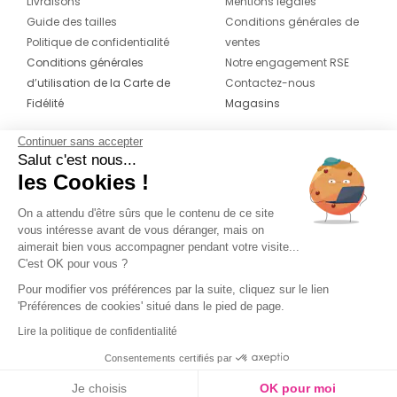
Livraisons
Mentions légales
Guide des tailles
Conditions générales de
Politique de confidentialité
ventes
Conditions générales
Notre engagement RSE
d’utilisation de la Carte de
Contactez-nous
Fidélité
Magasins
Continuer sans accepter
CONTACT
SUIVEZ-NOUS SUR LES
Salut c'est nous...
RÉSEAUX
les Cookies !
04 42 20 78 42
Du lundi au jeudi de 8h30 à 16h30 & le
On a attendu d'être sûrs que le contenu de ce site
vous intéresse avant de vous déranger, mais on
vendredi de 8h30 à 15h30
aimerait bien vous accompagner pendant votre visite...
C'est OK pour vous ?
Pour modifier vos préférences par la suite, cliquez sur le lien
'Préférences de cookies' situé dans le pied de page.
Lire la politique de confidentialité
Consentements certifiés par
Je choisis
OK pour moi