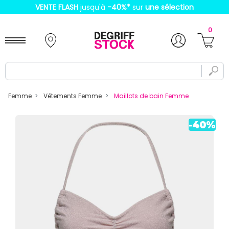
VENTE FLASH
jusqu'à
-40%
*
sur
une sélection
0
Femme
Vêtements Femme
Maillots de bain Femme