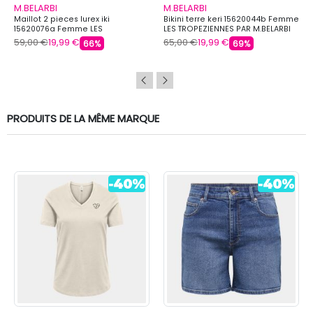
M.BELARBI
M.BELARBI
Maillot 2 pieces lurex iki
Bikini terre keri 15620044b Femme
15620076a Femme LES
LES TROPEZIENNES PAR M.BELARBI
TROPEZIENNES PAR M.BELARBI
59,00 €
19,99 €
65,00 €
19,99 €
66%
69%
PRODUITS DE LA MÊME MARQUE