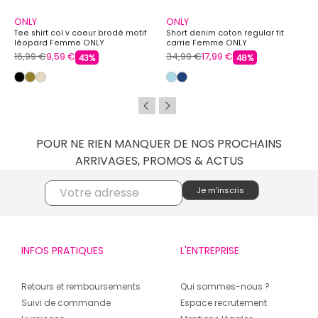
ONLY
ONLY
Tee shirt col v coeur brodé motif
Short denim coton regular fit
léopard Femme ONLY
carrie Femme ONLY
16,99 €
9,59 €
34,99 €
17,99 €
43%
48%
POUR NE RIEN MANQUER DE NOS PROCHAINS
ARRIVAGES, PROMOS & ACTUS
INFOS PRATIQUES
L'ENTREPRISE
Retours et remboursements
Qui sommes-nous ?
Suivi de commande
Espace recrutement