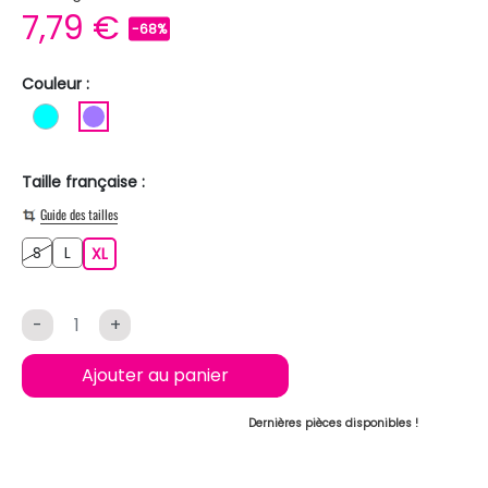
7,79 €
-68%
Couleur :
TURQUOISE
VIOLET CLAIR
Taille française :
Guide des tailles
S
L
S
L
XL
XL
-
+
Ajouter au panier
Dernières pièces disponibles !