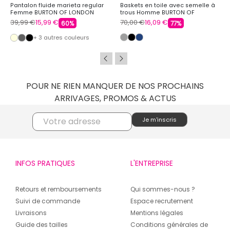
Pantalon fluide marieta regular
Baskets en toile avec semelle à
Femme BURTON OF LONDON
trous Homme BURTON OF
LONDON
39,99 €
15,99 €
70,00 €
16,09 €
60%
77%
+ 3 autres couleurs
POUR NE RIEN MANQUER DE NOS PROCHAINS
ARRIVAGES, PROMOS & ACTUS
INFOS PRATIQUES
L'ENTREPRISE
Retours et remboursements
Qui sommes-nous ?
Suivi de commande
Espace recrutement
Livraisons
Mentions légales
Guide des tailles
Conditions générales de