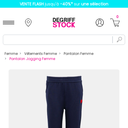
VENTE FLASH
jusqu'à
-40%
*
sur
une sélection
0
Femme
Vêtements Femme
Pantalon Femme
Pantalon Jogging Femme