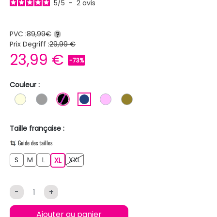
5
/
5
-
2
avis
PVC :
89,99€
?
Prix Degriff :
29,99 €
23,99 €
-73%
Couleur :
BLANC ECRU
GRIS
NOIR
BLEU FONCE
ROSE CLAIR
KAKI
Taille française :
Guide des tailles
S
M
L
XXL
S
M
L
XL
XXL
XL
-
+
Ajouter au panier