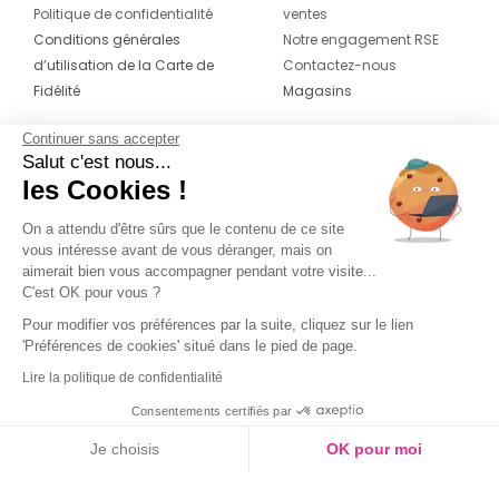
Politique de confidentialité
ventes
Conditions générales
Notre engagement RSE
d’utilisation de la Carte de
Contactez-nous
Fidélité
Magasins
Continuer sans accepter
CONTACT
SUIVEZ-NOUS SUR LES
Salut c'est nous...
RÉSEAUX
les Cookies !
04 42 20 78 42
Du lundi au jeudi de 8h30 à 16h30 & le
On a attendu d'être sûrs que le contenu de ce site
vous intéresse avant de vous déranger, mais on
vendredi de 8h30 à 15h30
aimerait bien vous accompagner pendant votre visite...
C'est OK pour vous ?
Pour modifier vos préférences par la suite, cliquez sur le lien
'Préférences de cookies' situé dans le pied de page.
Lire la politique de confidentialité
Consentements certifiés par
Je choisis
OK pour moi
Axeptio consent
Plateforme de Gestion du Consentement : Personnalisez vos O