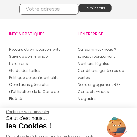
INFOS PRATIQUES
L'ENTREPRISE
Retours et remboursements
Qui sommes-nous ?
Suivi de commande
Espace recrutement
Livraisons
Mentions légales
Guide des tailles
Conditions générales de
Politique de confidentialité
ventes
Conditions générales
Notre engagement RSE
d’utilisation de la Carte de
Contactez-nous
Fidélité
Magasins
Continuer sans accepter
CONTACT
SUIVEZ-NOUS SUR LES
Salut c'est nous...
RÉSEAUX
les Cookies !
04 42 20 78 42
Du lundi au jeudi de 8h30 à 16h30 & le
On a attendu d'être sûrs que le contenu de ce site