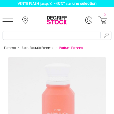
VENTE FLASH
jusqu'à
-40%
*
sur
une sélection
0
Femme
Soin, Beauté Femme
Parfum Femme