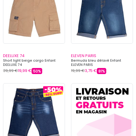
DEELUXE 74
ELEVEN PARIS
Short light beige cargo Enfant
Bermuda bleu délavé Enfant
DEELUXE 74
ELEVEN PARIS
39,99 €
19,99 €
19,99 €
3,75 €
50%
81%