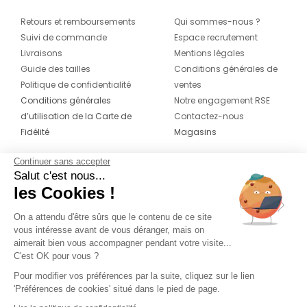
Retours et remboursements
Qui sommes-nous ?
Suivi de commande
Espace recrutement
Livraisons
Mentions légales
Guide des tailles
Conditions générales de
Politique de confidentialité
ventes
Conditions générales
Notre engagement RSE
d’utilisation de la Carte de
Contactez-nous
Fidélité
Magasins
Continuer sans accepter
CONTACT
SUIVEZ-NOUS SUR LES
Salut c'est nous...
RÉSEAUX
les Cookies !
04 42 20 78 42
Du lundi au jeudi de 8h30 à 16h30 & le
On a attendu d'être sûrs que le contenu de ce site
vous intéresse avant de vous déranger, mais on
vendredi de 8h30 à 15h30
aimerait bien vous accompagner pendant votre visite...
C'est OK pour vous ?
Pour modifier vos préférences par la suite, cliquez sur le lien
'Préférences de cookies' situé dans le pied de page.