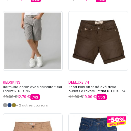
REDSKINS
DEELUXE 74
Bermuda coton avec ceinture tissu
Short kaki effet délavé avec
Enfant REDSKINS
ourlets à revers Enfant DEELUXE 74
49,99 €
12,79 €
44,99 €
19,99 €
74%
55%
+ 2 autres couleurs