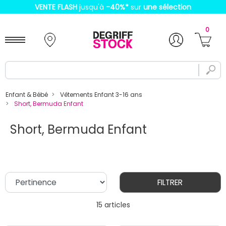
VENTE FLASH
jusqu'à
-40%
*
sur
une sélection
0
Enfant & Bébé
Vêtements Enfant 3-16 ans
Short, Bermuda Enfant
Short, Bermuda Enfant
FILTRER
15 articles