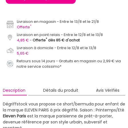
Livraison en magasin
Entre le 13/8 et le 21/8
*
Offerte
Livraison en point relais
Entre le 12/8 et le 13/8
*
4,85 €
Offerte
dès 85 € d'achat
Livraison à domicile
Entre le 12/8 et le 13/8
5,65 €
Retours sous 14 jours - Gratuits en magasin ou 2,99 € via
notre service colissimo*
Description
Détails du produit
Avis Vérifiés
Dégriffstock vous propose ce short/bermuda pour enfant de
la marque ELEVEN PARIS à prix dégriffé.
Saison : Printemps/Eté
Eleven Paris
est la marque parisienne
de prêt-à-porter,
devenue référence
par son style urbain, subversif
et
spontané.