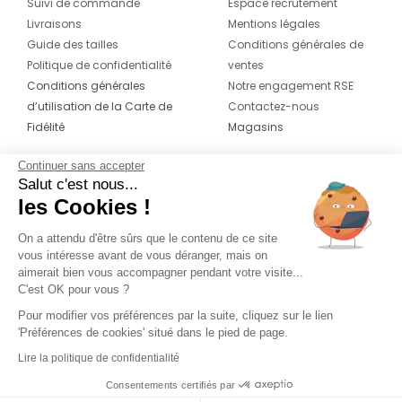
Suivi de commande
Espace recrutement
Livraisons
Mentions légales
Guide des tailles
Conditions générales de
Politique de confidentialité
ventes
Conditions générales
Notre engagement RSE
d’utilisation de la Carte de
Contactez-nous
Fidélité
Magasins
Continuer sans accepter
CONTACT
SUIVEZ-NOUS SUR LES
Salut c'est nous...
RÉSEAUX
les Cookies !
04 42 20 78 42
Du lundi au jeudi de 8h30 à 16h30 & le
On a attendu d'être sûrs que le contenu de ce site
vous intéresse avant de vous déranger, mais on
vendredi de 8h30 à 15h30
aimerait bien vous accompagner pendant votre visite...
C'est OK pour vous ?
Pour modifier vos préférences par la suite, cliquez sur le lien
'Préférences de cookies' situé dans le pied de page.
Lire la politique de confidentialité
Consentements certifiés par