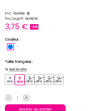
PVC :
19,99€
?
Prix Degriff :
14,99 €
3,75 €
-81%
Couleur :
BLEU
Taille française :
Guide des tailles
4
8
10
12
14
6
4 ans
8 ans
10 ans
12 ans
14 ans
ans
6 ans
ans
ans
ans
ans
ans
-
+
Ajouter au panier