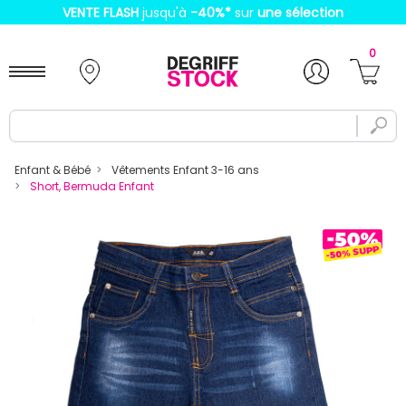
VENTE FLASH
jusqu'à
-40%
*
sur
une sélection
0
Enfant & Bébé
Vêtements Enfant 3-16 ans
Short, Bermuda Enfant