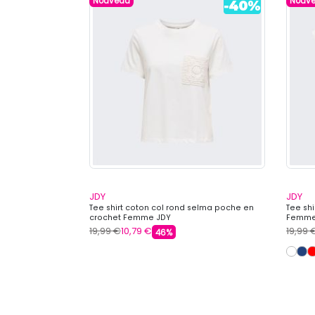
Nouveau
Nouv
JDY
JDY
 coton mélangé
Tee shirt coton col rond selma poche en
Tee shi
crochet Femme JDY
Femme
19,99 €
10,79 €
19,99 
46%