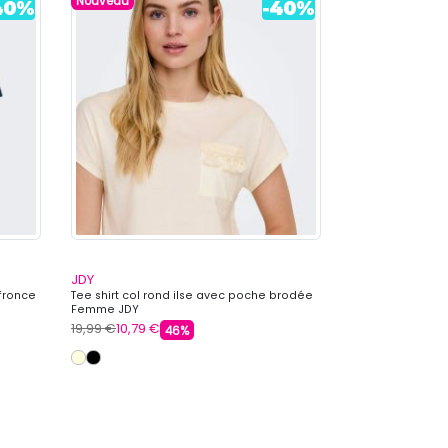
Nouveau
Nouveau
JDY
JDY
 fronce
Tee shirt col rond ilse avec poche brodée
Jupe tube tissu t
Femme JDY
élastique Femm
19,99 €
10,79 €
26,99 €
14,99 €
46%