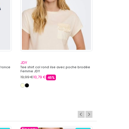
JDY
JDY
 fronce
Tee shirt col rond ilse avec poche brodée
Tee shirt col ro
Femme JDY
19,99 €
10,79 €
12,99 €
6,59 €
46%
+ 1 autre