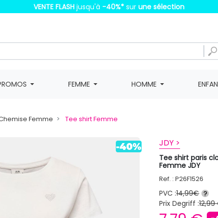
VENTE FLASH
jusqu'à
-40%
*
sur
une sélection
PROMOS
FEMME
HOMME
ENFA
t, Chemise Femme
Tee shirt Femme
JDY >
Tee shirt paris c
Femme JDY
Ref. : P26F1526
PVC :
14,99€
?
Prix Degriff :
12,99