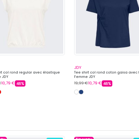
JDY
rt col rond regular avec élastique
Tee shirt col rond coton gaisa avec
 JDY
Femme JDY
€
10,79 €
19,99 €
10,79 €
46%
46%