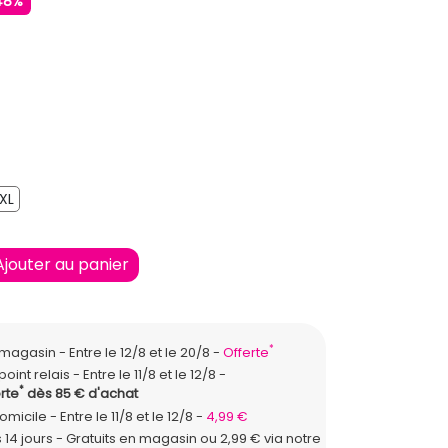
48%
XL
XL
Ajouter au panier
*
n magasin
Entre le 12/8 et le 20/8
Offerte
point relais
Entre le 11/8 et le 12/8
*
rte
dès 85 € d'achat
domicile
Entre le 11/8 et le 12/8
4,99 €
 14 jours - Gratuits en magasin ou 2,99 € via notre