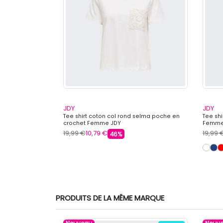
JDY
JDY
imprimé Amour
Tee shirt coton col rond selma poche en
Tee shi
mme JJXX
crochet Femme JDY
Femme
19,99 €
10,79 €
19,99 
46%
PRODUITS DE LA MÊME MARQUE