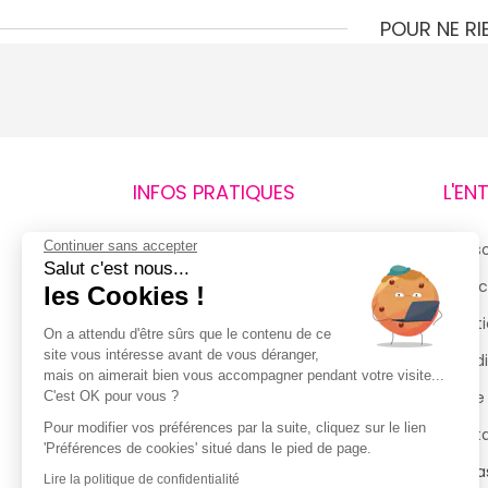
POUR NE R
INFOS PRATIQUES
L'EN
Continuer sans accepter
Retours et remboursements
Qui 
Salut c'est nous...
Suivi de commande
Espac
les Cookies !
Livraisons
Menti
On a attendu d'être sûrs que le contenu de ce
site vous intéresse avant de vous déranger,
Guide des tailles
Condi
mais on aimerait bien vous accompagner pendant votre visite...
Politique de confidentialité
Notre
C'est OK pour vous ?
Pour modifier vos préférences par la suite, cliquez sur le lien
Conditions générales d’utilisation
Cont
'Préférences de cookies' situé dans le pied de page.
de la Carte de Fidélité
Magas
Lire la politique de confidentialité