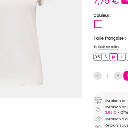
7,79 €
-
Couleur :
BLANC
Taille française :
Guide des tailles
XS
S
L
XS
S
M
L
M
-
+
Livraison e
Livraison en 
3,99 €
Offe
Livraison à 
Retours sous