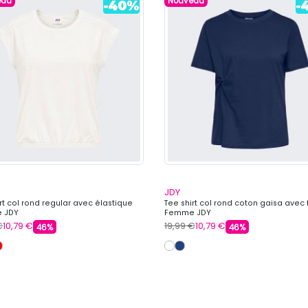
eau
Nouveau
JDY
rt col rond regular avec élastique
Tee shirt col rond coton gaisa avec
 JDY
Femme JDY
€
10,79 €
19,99 €
10,79 €
46%
46%