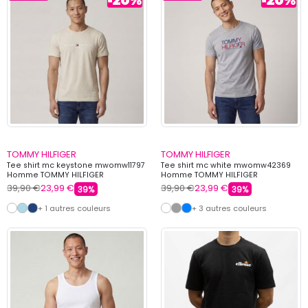
TOMMY HILFIGER
TOMMY HILFIGER
Tee shirt mc keystone mwomw11797
Tee shirt mc white mwomw42369
Homme TOMMY HILFIGER
Homme TOMMY HILFIGER
39,90 €
23,99 €
39,90 €
23,99 €
39%
39%
+ 1 autres couleurs
+ 3 autres couleurs