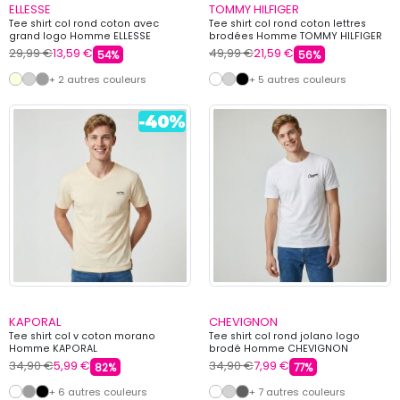
ELLESSE
TOMMY HILFIGER
Tee shirt col rond coton avec
Tee shirt col rond coton lettres
grand logo Homme ELLESSE
brodées Homme TOMMY HILFIGER
29,99 €
13,59 €
49,99 €
21,59 €
54%
56%
+ 2 autres couleurs
+ 5 autres couleurs
KAPORAL
CHEVIGNON
Tee shirt col v coton morano
Tee shirt col rond jolano logo
Homme KAPORAL
brodé Homme CHEVIGNON
34,90 €
5,99 €
34,90 €
7,99 €
82%
77%
+ 6 autres couleurs
+ 7 autres couleurs