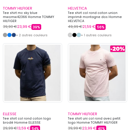
TOMMY HILFIGER
HELVETICA
Tee shirt mc sky blue
Tee shirt col rond coton union
mwomw42366 Homme TOMMY
imprimé montagne dos Homme
HILFIGER
HELVETICA
39,90 €
23,99 €
49,99 €
21,59 €
39%
56%
+ 2 autres couleurs
+ 1 autres couleurs
ELLESSE
TOMMY HILFIGER
Tee shirt col rond coton logo
Tee shirt uni col rond avec petit
brodé Homme ELLESSE
logo Homme TOMMY HILFIGER
29,99 €
13,59 €
39,99 €
23,99 €
54%
40%