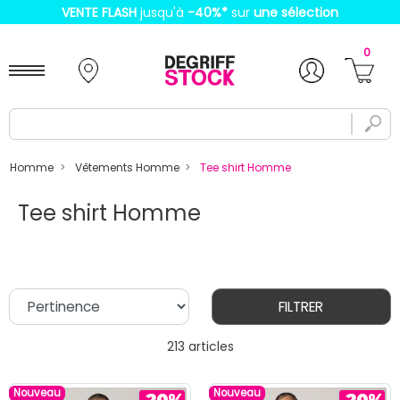
VENTE FLASH
jusqu'à
-40%
*
sur
une sélection
0
Homme
Vêtements Homme
Tee shirt Homme
Tee shirt Homme
FILTRER
213 articles
Nouveau
Nouveau