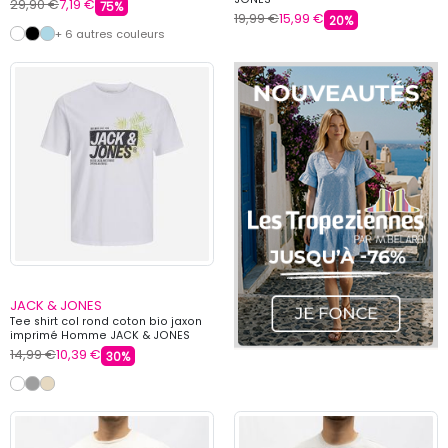
29,90 €
7,19 €
75%
19,99 €
15,99 €
20%
+ 6 autres couleurs
JACK & JONES
Tee shirt col rond coton bio jaxon
imprimé Homme JACK & JONES
14,99 €
10,39 €
30%