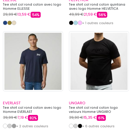
Tee shirt col rond coton avec logo
Tee shirt col rond coton quintana
Homme ELLESSE
avec logo Homme HELVETICA
29,99 €
13,59 €
49,99 €
21,59 €
54%
56%
+ 1 autres couleurs
EVERLAST
UNGARO
Tee shirt col rond coton avec logo
Tee shirt col rond coton logo
Homme EVERLAST
velours Homme UNGARO
39,99 €
7,19 €
39,90 €
15,35 €
82%
61%
+ 2 autres couleurs
+ 6 autres couleurs