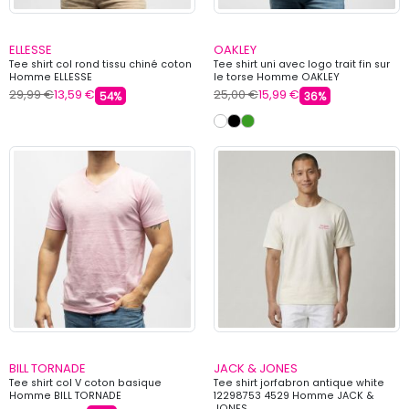
ELLESSE
OAKLEY
Tee shirt col rond tissu chiné coton
Tee shirt uni avec logo trait fin sur
Homme ELLESSE
le torse Homme OAKLEY
29,99 €
13,59 €
25,00 €
15,99 €
54%
36%
BILL TORNADE
JACK & JONES
Tee shirt col V coton basique
Tee shirt jorfabron antique white
Homme BILL TORNADE
12298753 4529 Homme JACK &
JONES