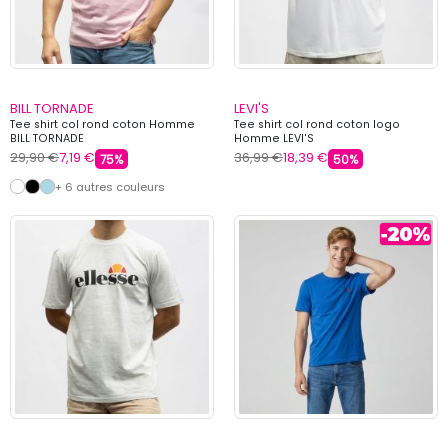
BILL TORNADE
LEVI'S
Tee shirt col rond coton Homme
Tee shirt col rond coton logo
BILL TORNADE
Homme LEVI'S
29,90 €
7,19 €
36,99 €
18,39 €
75%
50%
+ 6 autres couleurs