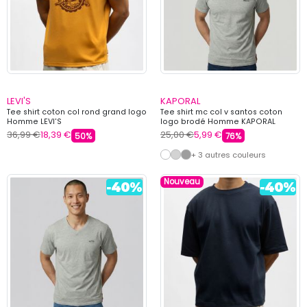
LEVI'S
KAPORAL
Tee shirt coton col rond grand logo
Tee shirt mc col v santos coton
Homme LEVI'S
logo brodé Homme KAPORAL
36,99 €
18,39 €
25,00 €
5,99 €
50%
76%
+ 3 autres couleurs
Nouveau