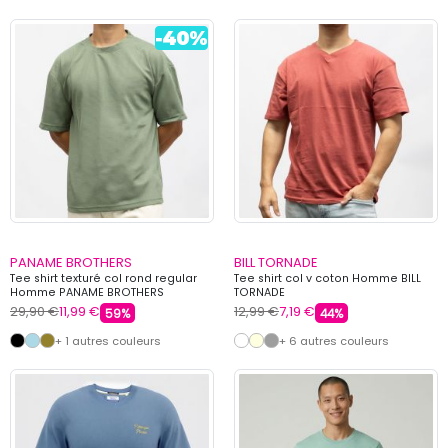
PANAME BROTHERS
BILL TORNADE
Tee shirt texturé col rond regular
Tee shirt col v coton Homme BILL
Homme PANAME BROTHERS
TORNADE
29,90 €
11,99 €
12,99 €
7,19 €
59%
44%
+ 1 autres couleurs
+ 6 autres couleurs