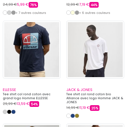
24,99 €
5,99 €
12,99 €
7,19 €
76%
44%
+ 7 autres couleurs
+ 6 autres couleurs
ELLESSE
JACK & JONES
Tee shirt col rond coton avec
Tee shirt col rond coton bio
grand logo Homme ELLESSE
Alliance avec logo Homme JACK &
JONES
29,99 €
13,59 €
54%
14,99 €
11,19 €
25%