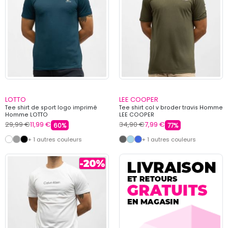
LOTTO
LEE COOPER
Tee shirt de sport logo imprimé
Tee shirt col v broder travis Homme
Homme LOTTO
LEE COOPER
29,99 €
11,99 €
34,90 €
7,99 €
60%
77%
+ 1 autres couleurs
+ 1 autres couleurs