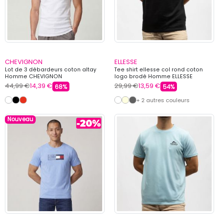
CHEVIGNON
ELLESSE
Lot de 3 débardeurs coton altay
Tee shirt ellesse col rond coton
Homme CHEVIGNON
logo brodé Homme ELLESSE
44,99 €
14,39 €
29,99 €
13,59 €
68%
54%
+ 2 autres couleurs
Nouveau