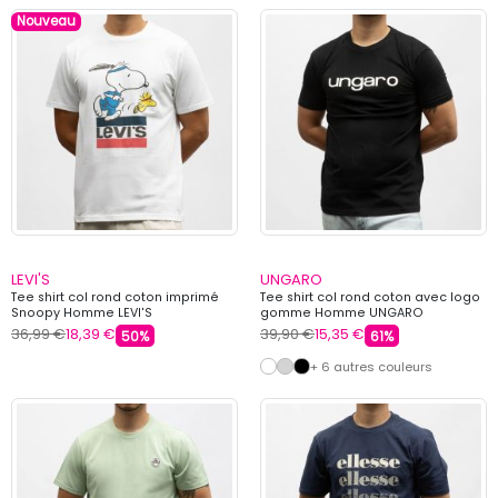
Nouveau
LEVI'S
UNGARO
Tee shirt col rond coton imprimé
Tee shirt col rond coton avec logo
Snoopy Homme LEVI'S
gomme Homme UNGARO
36,99 €
18,39 €
39,90 €
15,35 €
50%
61%
+ 6 autres couleurs