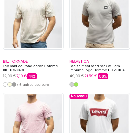
BILL TORNADE
HELVETICA
Tee shirt col rond coton Homme
Tee shirt col rond rock william
BILL TORNADE
imprimé logo Homme HELVETICA
12,99 €
7,19 €
49,99 €
21,59 €
44%
56%
+ 6 autres couleurs
Nouveau