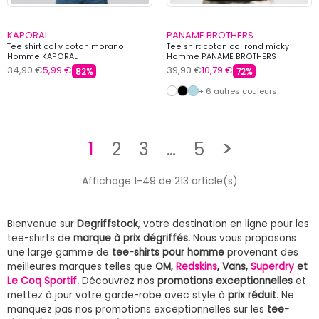
KAPORAL
PANAME BROTHERS
Tee shirt col v coton morano
Tee shirt coton col rond micky
Homme KAPORAL
Homme PANAME BROTHERS
34,90 €
5,99 €
39,90 €
10,79 €
82%
72%
+ 6 autres couleurs
Suivant
1
2
3
…
5
>
Affichage 1-49 de 213 article(s)
Bienvenue sur
Degriffstock
, votre destination en ligne pour les
tee-shirts de
marque à prix dégriffés.
Nous vous proposons
une large gamme de
tee-shirts pour homme
provenant des
meilleures marques telles que
OM,
Redskins
, Vans,
Superdry
et
Le Coq Sportif
.
Découvrez nos
promotions exceptionnelles
et
mettez à jour votre garde-robe avec style à
prix réduit
. Ne
manquez pas nos promotions exceptionnelles sur les
tee-