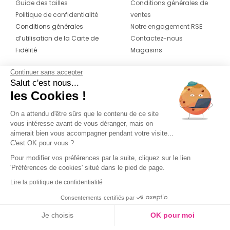
Guide des tailles
Conditions générales de
Politique de confidentialité
ventes
Conditions générales
Notre engagement RSE
d’utilisation de la Carte de
Contactez-nous
Fidélité
Magasins
Continuer sans accepter
CONTACT
SUIVEZ-NOUS SUR LES
Salut c'est nous...
RÉSEAUX
les Cookies !
04 42 20 78 42
Du lundi au jeudi de 8h30 à 16h30 & le
On a attendu d'être sûrs que le contenu de ce site
vous intéresse avant de vous déranger, mais on
vendredi de 8h30 à 15h30
aimerait bien vous accompagner pendant votre visite...
C'est OK pour vous ?
Pour modifier vos préférences par la suite, cliquez sur le lien
'Préférences de cookies' situé dans le pied de page.
Lire la politique de confidentialité
Consentements certifiés par
Je choisis
OK pour moi