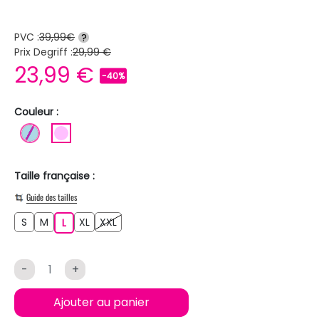
PVC :
39,99€
?
Prix Degriff :
29,99 €
23,99 €
-40%
Couleur :
BLEU CLAIR
ROSE CLAIR
Taille française :
Guide des tailles
S
M
XL
XXL
S
M
L
XL
XXL
L
-
+
Ajouter au panier