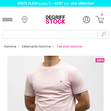
VENTE FLASH
jusqu'à
-40%
*
sur
une sélection
0
Homme
Vêtements Homme
Tee shirt Homme