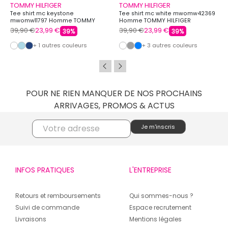
TOMMY HILFIGER
TOMMY HILFIGER
Tee shirt mc keystone
Tee shirt mc white mwomw42369
mwomw11797 Homme TOMMY
Homme TOMMY HILFIGER
HILFIGER
39,90 €
23,99 €
39,90 €
23,99 €
39%
39%
+ 1 autres couleurs
+ 3 autres couleurs
POUR NE RIEN MANQUER DE NOS PROCHAINS
ARRIVAGES, PROMOS & ACTUS
INFOS PRATIQUES
L'ENTREPRISE
Retours et remboursements
Qui sommes-nous ?
Suivi de commande
Espace recrutement
Livraisons
Mentions légales