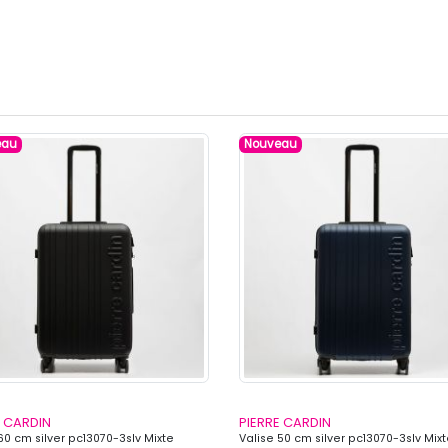
eau
Nouveau
E CARDIN
PIERRE CARDIN
60 cm silver pc13070-3slv Mixte
Valise 50 cm silver pc13070-3slv Mix