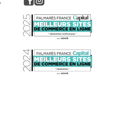
e
s réglementations. Personnalisez vos préférences pour contrôler