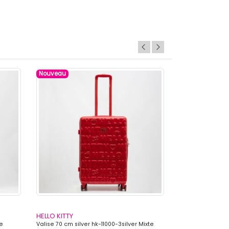
Nouveau
Nouveau
HELLO KITTY
HELLO KITTY
te
Valise 70 cm silver hk-11000-3silver Mixte
Valise 60 cm silv