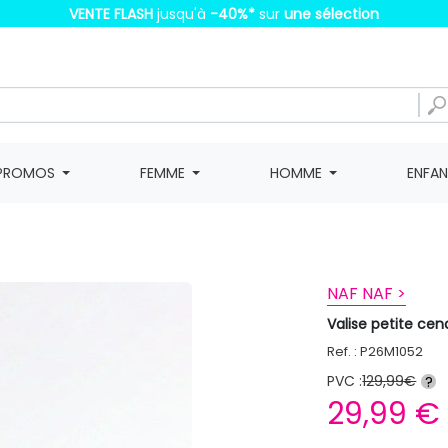
VENTE FLASH
jusqu'à
-40%
*
sur
une sélection
PROMOS
FEMME
HOMME
ENFA
NAF NAF >
Valise petite cen
Ref. : P26M1052
PVC :
129,99€
?
29,99 