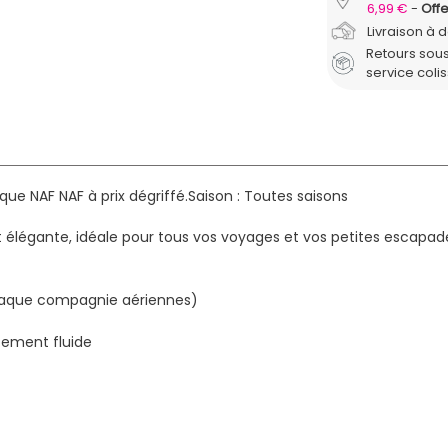
6,99 €
Offe
Livraison à 
Retours sous
service coli
ue NAF NAF à prix dégriffé.
Saison : Toutes saisons
e et élégante, idéale pour tous vos voyages et vos petites escap
chaque compagnie aériennes)
cement fluide