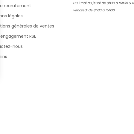
Du lundi au jeudi de 8h30 à 16h30 & l
e recrutement
vendredi de 8h30 à 15h30
ons légales
tions générales de ventes
 engagement RSE
actez-nous
ins
s Options
ètres de confidentialité, en garantissant la conformité avec le