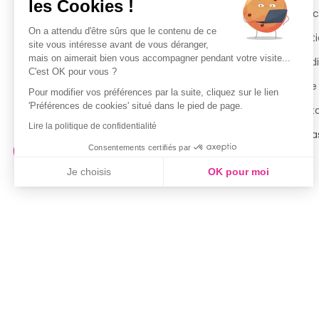
les Cookies !
Suivi de commande
Espac
On a attendu d'être sûrs que le contenu de ce
Livraisons
Menti
site vous intéresse avant de vous déranger,
mais on aimerait bien vous accompagner pendant votre visite...
Guide des tailles
Condi
C'est OK pour vous ?
Politique de confidentialité
Notre
Pour modifier vos préférences par la suite, cliquez sur le lien
'Préférences de cookies' situé dans le pied de page.
Conditions générales d’utilisation
Cont
de la Carte de Fidélité
Lire la politique de confidentialité
Magas
Consentements certifiés par
Je choisis
OK pour moi
Axeptio consent
Plateforme de Gestion du Consentement : Personnalisez vo
Notre plateforme vous permet d'adapter et de gérer vos param