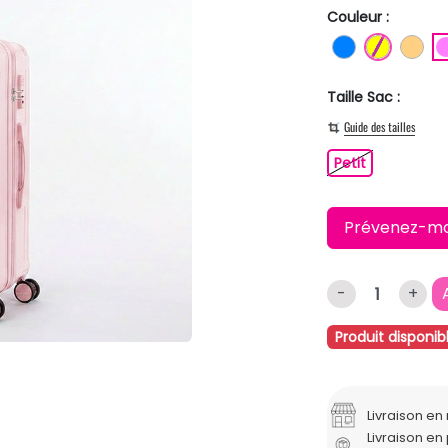
Couleur :
BLEU
JAUNE
OR
Taille Sac :
Guide des tailles
Petit
Petit
Prévenez-moi 
-
+
Produit disponib
Livraison e
Livraison en 