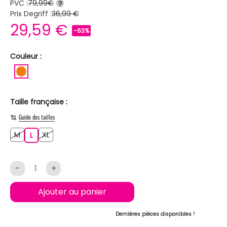
PVC :
79,99€
?
Prix Degriff :
36,99 €
29,59 €
-63%
Couleur :
ORANGE
Taille française :
Guide des tailles
M
XL
M
L
XL
L
-
+
Ajouter au panier
Dernières pièces disponibles !