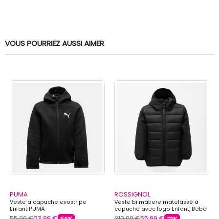
VOUS POURRIEZ AUSSI AIMER
PUMA
ROSSIGNOL
Veste a capuche evostripe
Veste bi matiere matelassé à
Enfant PUMA
capuche avec logo Enfant, Bébé
ROSSIGNOL
55,00 €
23,99 €
210,00 €
55,99 €