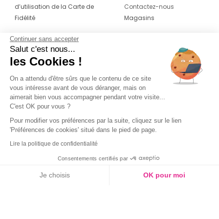
d’utilisation de la Carte de
Contactez-nous
Fidélité
Magasins
Continuer sans accepter
CONTACT
SUIVEZ-NOUS SUR LES
Salut c'est nous...
RÉSEAUX
les Cookies !
04 42 20 78 42
Du lundi au jeudi de 8h30 à 16h30 & le
On a attendu d'être sûrs que le contenu de ce site
vous intéresse avant de vous déranger, mais on
vendredi de 8h30 à 15h30
aimerait bien vous accompagner pendant votre visite...
C'est OK pour vous ?
Pour modifier vos préférences par la suite, cliquez sur le lien
'Préférences de cookies' situé dans le pied de page.
Lire la politique de confidentialité
Consentements certifiés par
Je choisis
OK pour moi
Axeptio consent
Plateforme de Gestion du Consentement : Personnalisez vos O
Notre plateforme vous permet d'adapter et de gérer vos paramètr