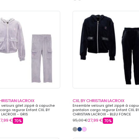
HRISTIAN LACROIX
CXL BY CHRISTIAN LACROIX
velours gilet zippé à capuche
Ensemble velours gilet zippé à cap
cargo regurar Enfant CXL BY
pantalon cargo regurar Enfant CXL B
 LACROIX - GRIS
CHRISTIAN LACROIX - BLEU FONCE
7,99 €
95,00 €
27,99 €
70%
70%