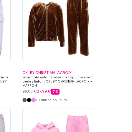
CXL BY CHRISTIAN LACROIX
cargo
Ensemble velours sweat à capuche avec
L BY
perles Enfant CXL BY CHRISTIAN LACROIX -
MARRON
99,00 €
27,99 €
71%
+ 1 autres couleurs