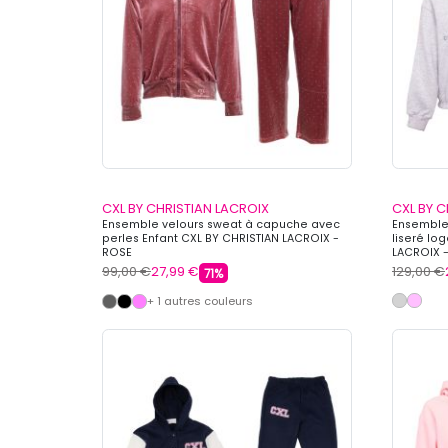
CXL BY CHRISTIAN LACROIX
CXL BY C
Ensemble velours sweat à capuche avec
Ensemble
perles Enfant CXL BY CHRISTIAN LACROIX -
liseré lo
ROSE
LACROIX -
99,00 €
27,99 €
129,00 €
71%
+ 1 autres couleurs