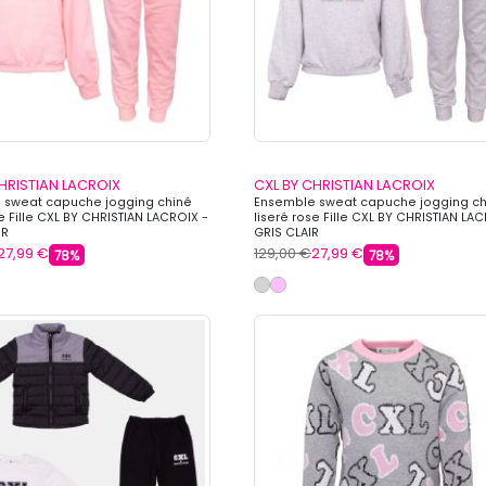
HRISTIAN LACROIX
CXL BY CHRISTIAN LACROIX
 sweat capuche jogging chiné
Ensemble sweat capuche jogging ch
se Fille CXL BY CHRISTIAN LACROIX -
liseré rose Fille CXL BY CHRISTIAN LA
IR
GRIS CLAIR
27,99 €
129,00 €
27,99 €
78%
78%