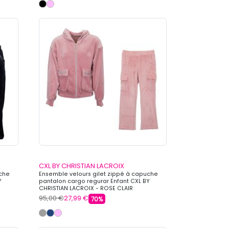
CXL BY CHRISTIAN LACROIX
uche
Ensemble velours gilet zippé à capuche
Y
pantalon cargo regurar Enfant CXL BY
CHRISTIAN LACROIX - ROSE CLAIR
95,00 €
27,99 €
70%