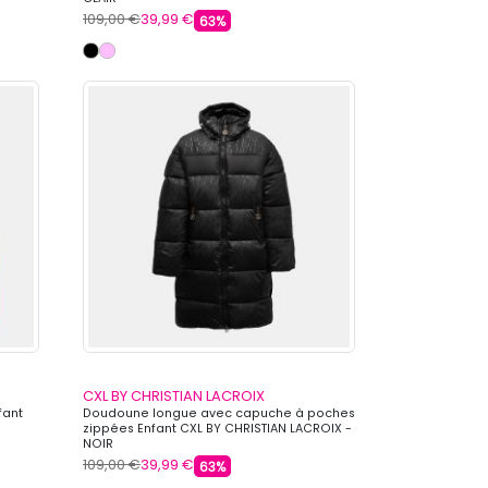
109,00 €
39,99 €
63%
CXL BY CHRISTIAN LACROIX
fant
Doudoune longue avec capuche à poches
zippées Enfant CXL BY CHRISTIAN LACROIX -
NOIR
109,00 €
39,99 €
63%