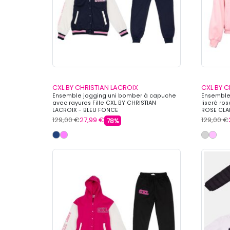
CXL BY CHRISTIAN LACROIX
CXL BY C
Ensemble jogging uni bomber à capuche
Ensemble
avec rayures Fille CXL BY CHRISTIAN
liseré ro
LACROIX - BLEU FONCE
ROSE CLA
129,00 €
27,99 €
129,00 €
78%