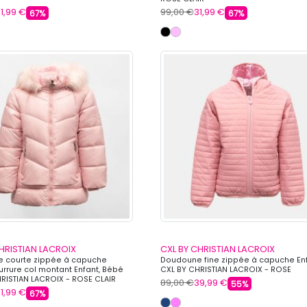
1,99 €
99,00 €
31,99 €
67%
67%
HRISTIAN LACROIX
CXL BY CHRISTIAN LACROIX
 courte zippée à capuche
Doudoune fine zippée à capuche En
urrure col montant Enfant, Bébé
CXL BY CHRISTIAN LACROIX - ROSE
RISTIAN LACROIX - ROSE CLAIR
89,00 €
39,99 €
55%
1,99 €
67%