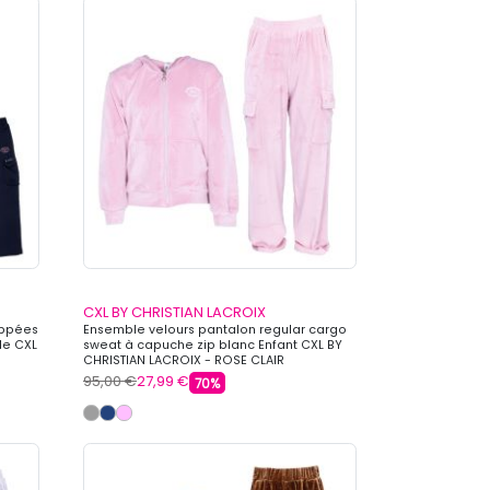
CXL BY CHRISTIAN LACROIX
ippées
Ensemble velours pantalon regular cargo
le CXL
sweat à capuche zip blanc Enfant CXL BY
CHRISTIAN LACROIX - ROSE CLAIR
95,00 €
27,99 €
70%