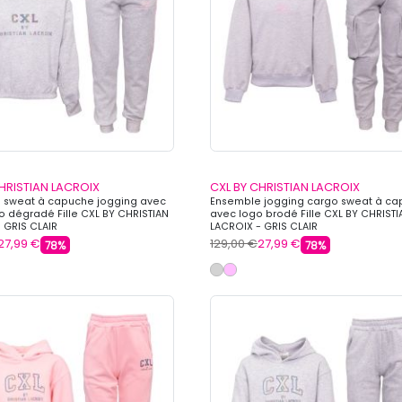
HRISTIAN LACROIX
CXL BY CHRISTIAN LACROIX
 sweat à capuche jogging avec
Ensemble jogging cargo sweat à c
go dégradé Fille CXL BY CHRISTIAN
avec logo brodé Fille CXL BY CHRISTI
 GRIS CLAIR
LACROIX - GRIS CLAIR
27,99 €
129,00 €
27,99 €
78%
78%