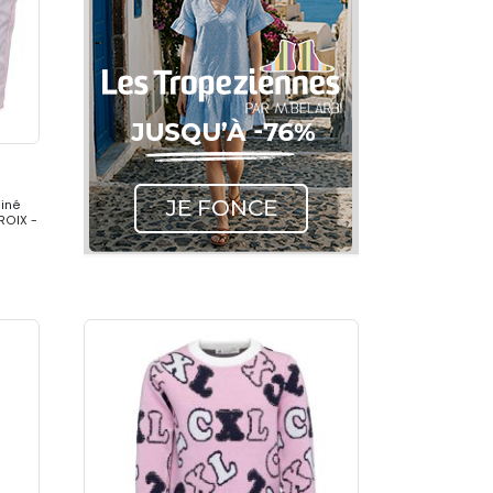
iné
CROIX -