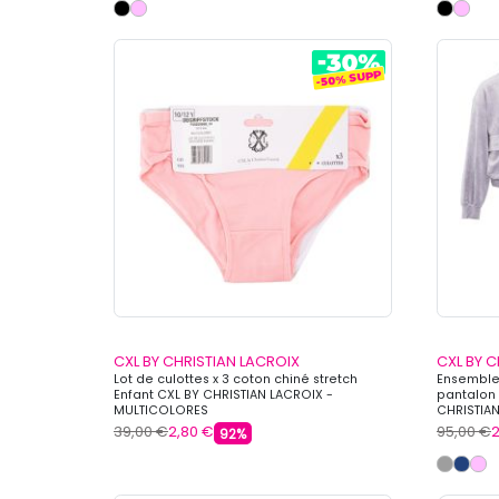
CXL BY CHRISTIAN LACROIX
CXL BY C
Lot de culottes x 3 coton chiné stretch
Ensemble 
Enfant CXL BY CHRISTIAN LACROIX -
pantalon 
MULTICOLORES
CHRISTIAN
39,00 €
2,80 €
95,00 €
2
92%