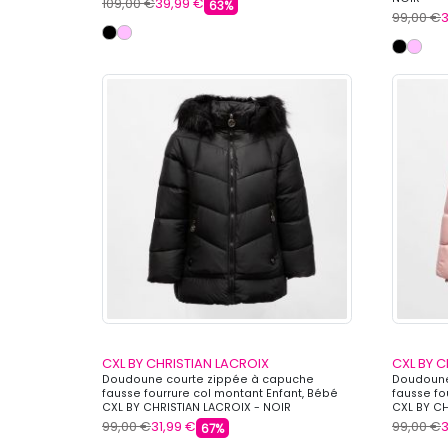
109,00 €
39,99 €
63%
99,00 €
3
CXL BY CHRISTIAN LACROIX
CXL BY C
Doudoune courte zippée à capuche
Doudoune
fausse fourrure col montant Enfant, Bébé
fausse fo
CXL BY CHRISTIAN LACROIX - NOIR
CXL BY CH
99,00 €
31,99 €
99,00 €
3
67%