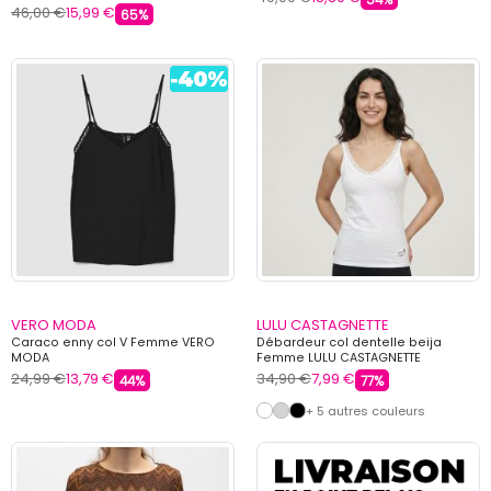
46,00 €
15,99 €
65%
VERO MODA
LULU CASTAGNETTE
Caraco enny col V Femme VERO
Débardeur col dentelle beija
MODA
Femme LULU CASTAGNETTE
24,99 €
13,79 €
34,90 €
7,99 €
44%
77%
+ 5 autres couleurs