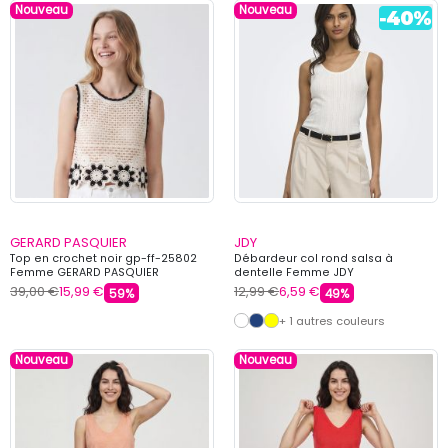
Nouveau
Nouveau
GERARD PASQUIER
JDY
Top en crochet noir gp-ff-25802
Débardeur col rond salsa à
Femme GERARD PASQUIER
dentelle Femme JDY
39,00 €
15,99 €
12,99 €
6,59 €
59%
49%
+ 1 autres couleurs
Nouveau
Nouveau