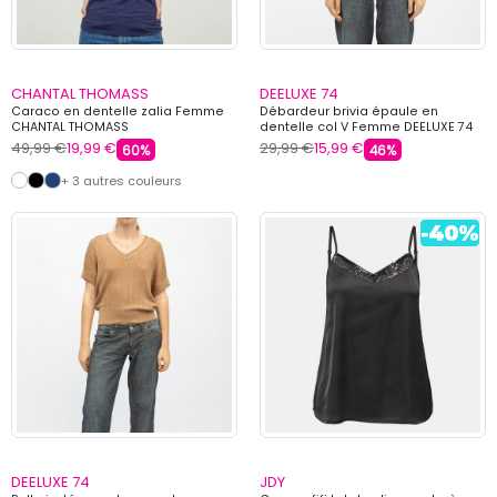
CHANTAL THOMASS
DEELUXE 74
Caraco en dentelle zalia Femme
Débardeur brivia épaule en
CHANTAL THOMASS
dentelle col V Femme DEELUXE 74
49,99 €
19,99 €
29,99 €
15,99 €
60%
46%
+ 3 autres couleurs
DEELUXE 74
JDY