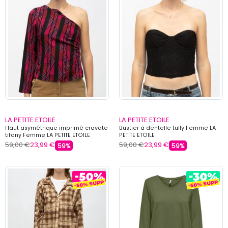
LA PETITE ETOILE
LA PETITE ETOILE
Haut asymétrique imprimé cravate
Bustier à dentelle tully Femme LA
tifany Femme LA PETITE ETOILE
PETITE ETOILE
59,00 €
23,99 €
59,00 €
23,99 €
59%
59%