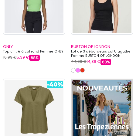
ONLY
BURTON OF LONDON
Top cintré à col rond Femme ONLY
Lot de 3 débardeurs col U agathe
Femme BURTON OF LONDON
16,99 €
5,39 €
68%
44,99 €
14,39 €
68%