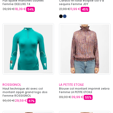
Pull ajusté manches courtes
Caraco fifi total eclipse col v à
Femme DEELUXE 74
sequins Femme JDY
39,99 €
18,39 €
21,99 €
11,99 €
54%
45%
ROSSIGNOL
LA PETITE ETOILE
Haut technique ski avec col
Blouse col montant imprimé zebra
montant zippé grand logo dos
Femme LA PETITE ETOILE
Femme ROSSIGNOL
89,00 €
39,99 €
55%
90,00 €
29,59 €
67%