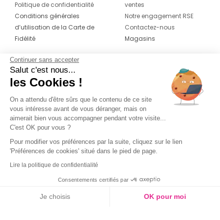
Politique de confidentialité
ventes
Conditions générales
Notre engagement RSE
d’utilisation de la Carte de
Contactez-nous
Fidélité
Magasins
Continuer sans accepter
CONTACT
SUIVEZ-NOUS SUR LES
Salut c'est nous...
RÉSEAUX
les Cookies !
04 42 20 78 42
Du lundi au jeudi de 8h30 à 16h30 & le
On a attendu d'être sûrs que le contenu de ce site
vous intéresse avant de vous déranger, mais on
vendredi de 8h30 à 15h30
aimerait bien vous accompagner pendant votre visite...
C'est OK pour vous ?
Pour modifier vos préférences par la suite, cliquez sur le lien
'Préférences de cookies' situé dans le pied de page.
Lire la politique de confidentialité
Consentements certifiés par
Je choisis
OK pour moi
Couleur
Axeptio consent
Plateforme de Gestion du Consentement : Personnalisez vos O