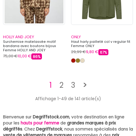
HOLLY AND JOEY
ONLY
Surchemise matelassée motif
Haut harly pailleté col v regular fit
bandana avec boutons bijoux
Femme ONLY
Femme HOLLY AND JOEY
29,99 €
9,80 €
67%
75,00 €
10,00 €
86%
Suivant
1
2
3
>
Affichage 1-49 de 141 article(s)
Bienvenue sur
Degriffstock.com
, votre destination en ligne
pour les
hauts pour femme
de
grandes marques à prix
dégriffés
. Chez
Degriffstock
, nous sommes spécialisés dans la
vente de vêtements de marques
renommées à des
prix