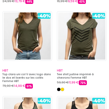
24,99 €
13,79 €
16,99 €
9,59 €
44%
43%
HBT
HBT
Top clara uni col V avec logo dans
Tee shirt justine imprimé à
le dos et liserés sur les cotés
chevrons Femme HBT
Femme HBT
59,90 €
11,99 €
79%
79,90 €
14,99 €
81%