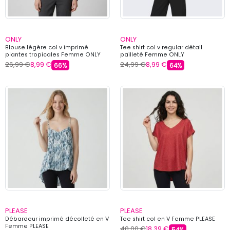
ONLY
ONLY
Blouse légère col v imprimé
Tee shirt col v regular détail
plantes tropicales Femme ONLY
pailleté Femme ONLY
26,99 €
8,99 €
24,99 €
8,99 €
66%
64%
PLEASE
PLEASE
Débardeur imprimé décolleté en V
Tee shirt col en V Femme PLEASE
Femme PLEASE
40,00 €
18,39 €
54%