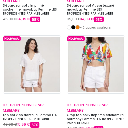
M.BELARBI
M.BELARBI
Débardeur col v imprimé
Débardeur col V tissu texturé
cachemire mayabay Femme LES
mayabay Femme LES
TROPEZIENNES PAR M.BELARBI
TROPEZIENNES PAR M.BELARBI
45,00 €
14,39 €
39,00 €
14,39 €
68%
63%
+ 2 autres couleurs
Nouveau
Nouveau
LES TROPEZIENNES PAR
LES TROPEZIENNES PAR
M.BELARBI
M.BELARBI
Top col V en dentelle Femme LES
Crop top col v imprimé cachemire
TROPEZIENNES PAR M.BELARBI
harmony Femme LES TROPEZIENNES
PAR M.BELARBI
49,00 €
15,99 €
67%