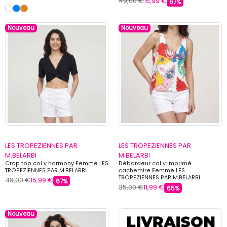
49,00 €
15,99 €
67%
Nouveau
Nouveau
LES TROPEZIENNES PAR
LES TROPEZIENNES PAR
M.BELARBI
M.BELARBI
Crop top col v harmony Femme LES
Débardeur col v imprimé
TROPEZIENNES PAR M.BELARBI
cachemire Femme LES
TROPEZIENNES PAR M.BELARBI
49,00 €
15,99 €
67%
35,00 €
11,99 €
65%
Nouveau