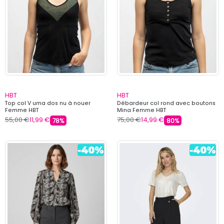
HBT
HBT
Top col V uma dos nu à nouer
Débardeur col rond avec boutons
Femme HBT
Mina Femme HBT
55,00 €
11,99 €
75,00 €
14,99 €
78%
80%