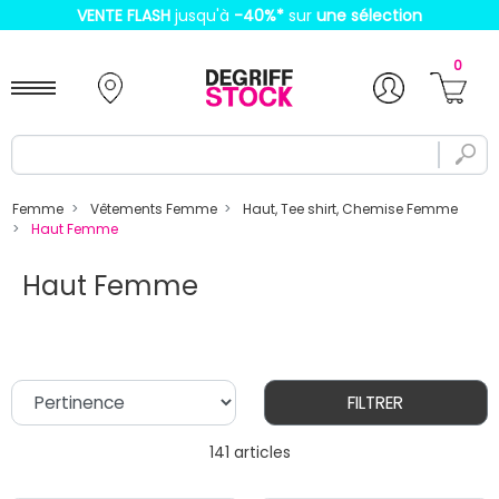
VENTE FLASH
jusqu'à
-40%
*
sur
une sélection
0
Femme
Vêtements Femme
Haut, Tee shirt, Chemise Femme
Haut Femme
Haut Femme
FILTRER
141 articles