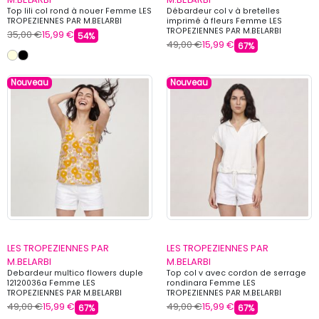
Top lili col rond à nouer Femme LES
Débardeur col v à bretelles
TROPEZIENNES PAR M.BELARBI
imprimé à fleurs Femme LES
TROPEZIENNES PAR M.BELARBI
35,00 €
15,99 €
54%
49,00 €
15,99 €
67%
Nouveau
Nouveau
LES TROPEZIENNES PAR
LES TROPEZIENNES PAR
M.BELARBI
M.BELARBI
Debardeur multico flowers duple
Top col v avec cordon de serrage
12120036a Femme LES
rondinara Femme LES
TROPEZIENNES PAR M.BELARBI
TROPEZIENNES PAR M.BELARBI
49,00 €
15,99 €
49,00 €
15,99 €
67%
67%