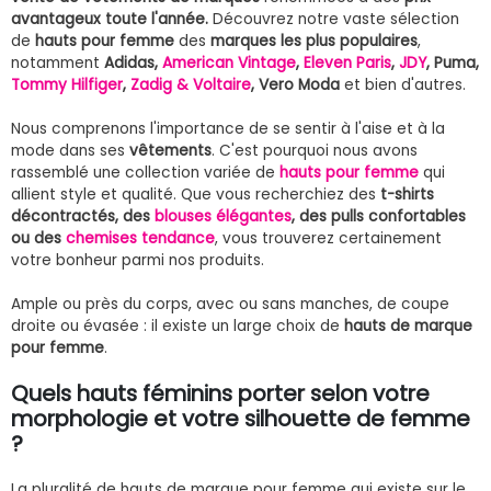
avantageux toute l'année.
Découvrez notre vaste sélection
de
hauts pour femme
des
marques les plus populaires
,
notamment
Adidas,
American Vintage
,
Eleven Paris
,
JDY
, Puma,
Tommy Hilfiger
,
Zadig & Voltaire
, Vero Moda
et bien d'autres.
Nous comprenons l'importance de se sentir à l'aise et à la
mode dans ses
vêtements
. C'est pourquoi nous avons
rassemblé une collection variée de
hauts pour femme
qui
allient style et qualité. Que vous recherchiez des
t-shirts
décontractés, des
blouses élégantes
, des pulls confortables
ou des
chemises tendance
, vous trouverez certainement
votre bonheur parmi nos produits.
Ample ou près du corps, avec ou sans manches, de coupe
droite ou évasée : il existe un large choix de
hauts de marque
pour femme
.
Quels hauts féminins porter selon votre
morphologie et votre silhouette de femme
?
La pluralité de hauts de marque pour femme qui existe sur le