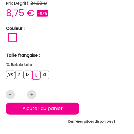
Prix Degriff :
24,99 €
8,75 €
-67%
Couleur :
BLANC
Taille française :
Guide des tailles
XS
S
M
XL
XS
S
M
L
XL
L
-
+
Ajouter au panier
Dernières pièces disponibles !