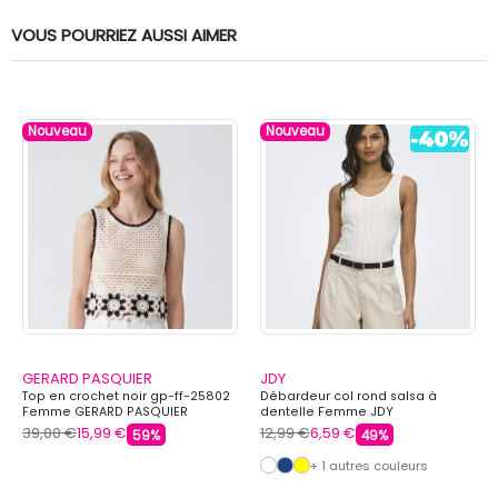
VOUS POURRIEZ AUSSI AIMER
Nouveau
Nouveau
GERARD PASQUIER
JDY
Top en crochet noir gp-ff-25802
Débardeur col rond salsa à
Femme GERARD PASQUIER
dentelle Femme JDY
39,00 €
15,99 €
12,99 €
6,59 €
59%
49%
+ 1 autres couleurs