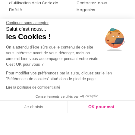
d’utilisation de la Carte de
Contactez-nous
Fidélité
Magasins
Continuer sans accepter
CONTACT
SUIVEZ-NOUS SUR LES
Salut c'est nous...
RÉSEAUX
les Cookies !
04 42 20 78 42
Du lundi au jeudi de 8h30 à 16h30 & le
On a attendu d'être sûrs que le contenu de ce site
vous intéresse avant de vous déranger, mais on
vendredi de 8h30 à 15h30
aimerait bien vous accompagner pendant votre visite...
C'est OK pour vous ?
Pour modifier vos préférences par la suite, cliquez sur le lien
'Préférences de cookies' situé dans le pied de page.
Lire la politique de confidentialité
Consentements certifiés par
Je choisis
OK pour moi
Axeptio consent
Plateforme de Gestion du Consentement : Personnalisez vos O
Notre plateforme vous permet d'adapter et de gérer vos paramètr