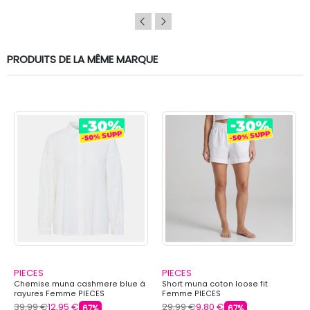
PRODUITS DE LA MÊME MARQUE
PIECES
PIECES
Chemise muna cashmere blue à
Short muna coton loose fit
rayures Femme PIECES
Femme PIECES
39,99 €
12,95 €
29,99 €
9,80 €
67%
67%