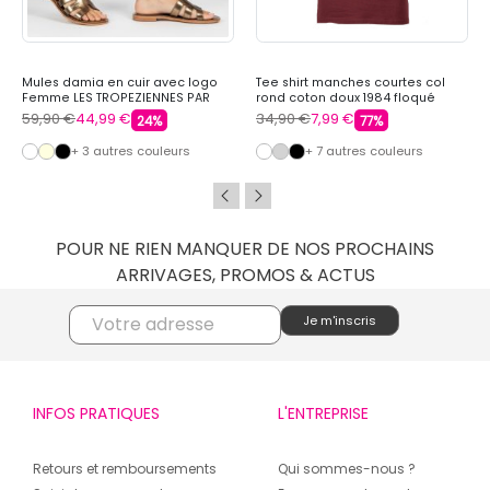
Mules damia en cuir avec logo
Tee shirt manches courtes col
Femme LES TROPEZIENNES PAR
rond coton doux 1984 floqué
M.BELARBI
raoul Homme REDSKINS
59,90 €
44,99 €
34,90 €
7,99 €
24%
77%
+ 3 autres couleurs
+ 7 autres couleurs
POUR NE RIEN MANQUER DE NOS PROCHAINS
ARRIVAGES, PROMOS & ACTUS
INFOS PRATIQUES
L'ENTREPRISE
Retours et remboursements
Qui sommes-nous ?