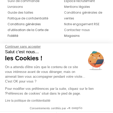
Suivi de commande
Espace recrutement
Livraisons
Mentions légales
Guide des tailles
Conditions générales de
Politique de confidentialité
ventes
Conditions générales
Notre engagement RSE
d’utilisation de la Carte de
Contactez-nous
Fidélité
Magasins
Continuer sans accepter
CONTACT
SUIVEZ-NOUS SUR LES
Salut c'est nous...
RÉSEAUX
les Cookies !
04 42 20 78 42
Du lundi au jeudi de 8h30 à 16h30 & le
On a attendu d'être sûrs que le contenu de ce site
vous intéresse avant de vous déranger, mais on
vendredi de 8h30 à 15h30
aimerait bien vous accompagner pendant votre visite...
C'est OK pour vous ?
Pour modifier vos préférences par la suite, cliquez sur le lien
'Préférences de cookies' situé dans le pied de page.
Lire la politique de confidentialité
Consentements certifiés par