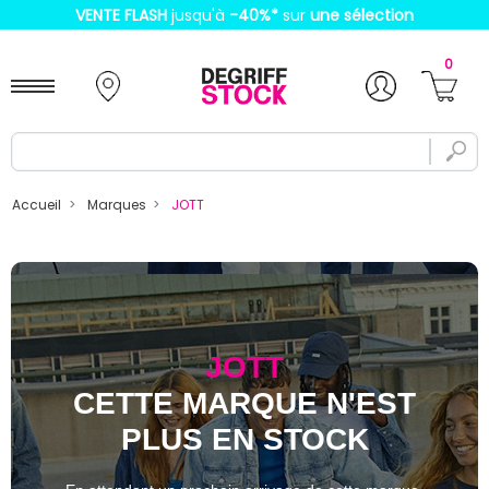
VENTE FLASH
jusqu'à
-40%
*
sur
une sélection
0
Accueil
Marques
JOTT
JOTT
CETTE MARQUE N'EST
PLUS EN STOCK