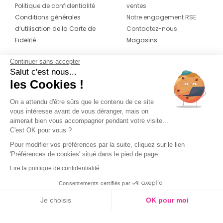
Politique de confidentialité
ventes
Conditions générales
Notre engagement RSE
d’utilisation de la Carte de
Contactez-nous
Fidélité
Magasins
Continuer sans accepter
CONTACT
SUIVEZ-NOUS SUR LES
Salut c'est nous...
RÉSEAUX
les Cookies !
04 42 20 78 42
Du lundi au jeudi de 8h30 à 16h30 & le
On a attendu d'être sûrs que le contenu de ce site
vous intéresse avant de vous déranger, mais on
vendredi de 8h30 à 15h30
aimerait bien vous accompagner pendant votre visite...
C'est OK pour vous ?
Pour modifier vos préférences par la suite, cliquez sur le lien
'Préférences de cookies' situé dans le pied de page.
Lire la politique de confidentialité
Consentements certifiés par
Je choisis
OK pour moi
En stock
Axeptio consent
Plateforme de Gestion du Consentement : Personnalisez vos O