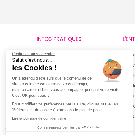
INFOS PRATIQUES
L'EN
Continuer sans accepter
Retours et remboursements
Qui 
Salut c'est nous...
Suivi de commande
Espac
les Cookies !
Livraisons
Menti
On a attendu d'être sûrs que le contenu de ce
site vous intéresse avant de vous déranger,
Guide des tailles
Condi
mais on aimerait bien vous accompagner pendant votre visite...
Politique de confidentialité
Notre
C'est OK pour vous ?
Pour modifier vos préférences par la suite, cliquez sur le lien
Conditions générales d’utilisation
Cont
'Préférences de cookies' situé dans le pied de page.
de la Carte de Fidélité
Magas
Lire la politique de confidentialité
Consentements certifiés par