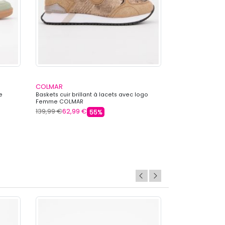
COLMAR
COLMAR
e
Baskets cuir brillant à lacets avec logo
Baskets basses c
Femme COLMAR
logo Femme CO
139,99 €
62,99 €
149,00 €
62,99 
55%