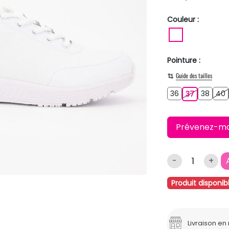
Couleur :
BLANC
Pointure :
Guide des tailles
36
38
36
37
38
40
37
Prévenez-moi 
-
+
Produit disponib
Livraison e