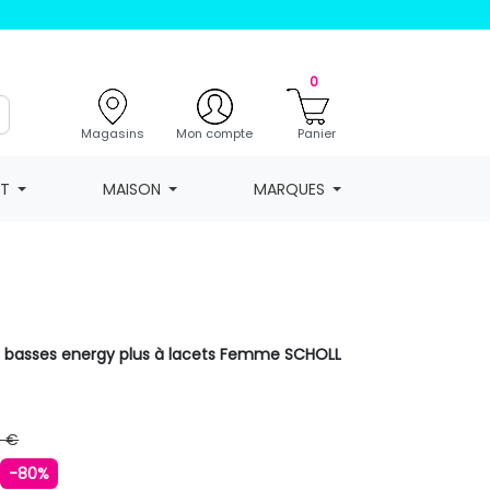
0
Magasins
Mon compte
Panier
NT
MAISON
MARQUES
s basses energy plus à lacets Femme SCHOLL
9 €
€
-80%