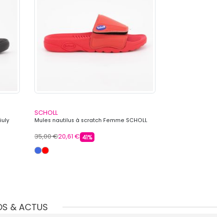
SCHOLL
SCHOLL
iuly
Mules nautilus à scratch Femme SCHOLL
Mules cuir pescu
semelle effet b
35,00 €
20,61 €
250,00 €
53,91 
41%
OS & ACTUS