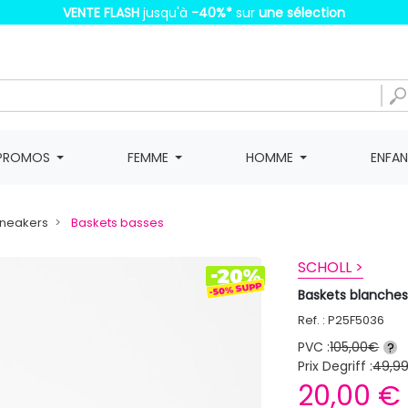
VENTE FLASH
jusqu'à
-40%
*
sur
une sélection
PROMOS
FEMME
HOMME
ENFA
Sneakers
Baskets basses
SCHOLL >
Baskets blanche
Ref. : P25F5036
PVC :
105,00€
?
Prix Degriff :
49,9
20,00 