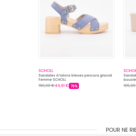
SCHOLL
SCHOL
uble bride noir
Sandales à talons bleues pescura glacial
Sandal
Femme SCHOLL
boucl
190,00 €
44,91 €
105,00
76%
POUR NE R