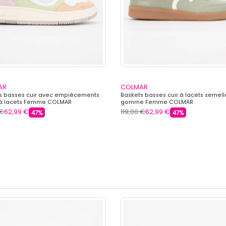
AR
COLMAR
s basses cuir avec empiècements
Baskets basses cuir à lacets semell
 à lacets Femme COLMAR
gomme Femme COLMAR
 €
62,99 €
119,00 €
62,99 €
47%
47%