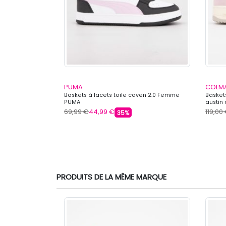
PUMA
COLM
Femme PEPE
Baskets à lacets toile caven 2.0 Femme
Basket
PUMA
austin
69,99 €
44,99 €
119,00
35%
PRODUITS DE LA MÊME MARQUE