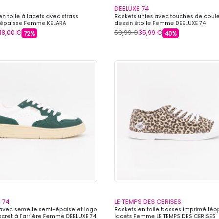
DEELUXE 74
en toile à lacets avec strass
Baskets unies avec touches de coule
 épaisse Femme KELARA
dessin étoile Femme DEELUXE 74
18,00 €
59,99 €
35,99 €
72%
40%
 74
LE TEMPS DES CERISES
avec semelle semi-épaise et logo
Baskets en toile basses imprimé léo
scret à l'arrière Femme DEELUXE 74
lacets Femme LE TEMPS DES CERISES