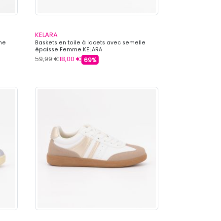
KELARA
me
Baskets en toile à lacets avec semelle
épaisse Femme KELARA
59,99 €
18,00 €
69%