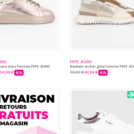
EANS
PEPE JEANS
yara stars Femme PEPE JEANS
Baskets archer gala Femme PEPE JE
34,99 €
110,00 €
41,99 €
61%
61%