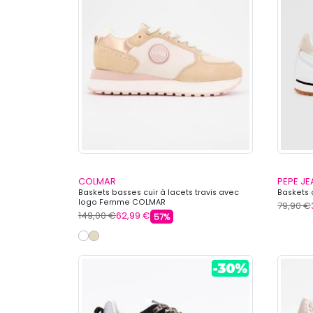
COLMAR
PEPE J
Baskets basses cuir à lacets travis avec
Baskets
logo Femme COLMAR
79,90 €
149,00 €
62,99 €
57%