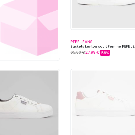
PEPE JEANS
Baskets kenton court Femme PEPE J
65,00 €
27,99 €
56%