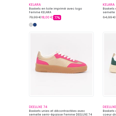
KELARA
KELARA
Baskets en toile imprimé avec logo
Baskets 
Femme KELARA
semelle
79,99 €
18,00 €
64,99 €
77%
DEELUXE 74
DEELUXE
Baskets unies et décontractées avec
Baskets 
semelle semi-épaisse Femme DEELUXE 74
coeur di