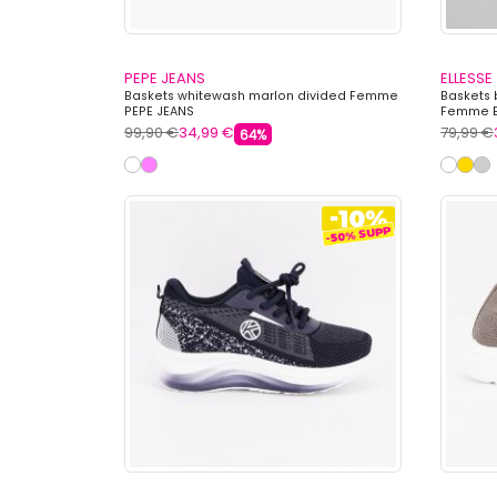
PEPE JEANS
ELLESSE
Baskets whitewash marlon divided Femme
Baskets 
PEPE JEANS
Femme E
99,90 €
34,99 €
79,99 €
64%