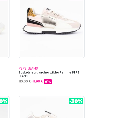
PEPE JEANS
Baskets ecru archer wilder Femme PEPE
JEANS
110,00 €
41,99 €
61%