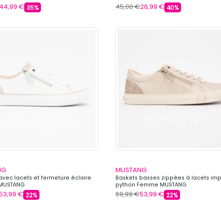
44,99 €
45,00 €
26,99 €
35%
40%
NG
MUSTANG
avec lacets et fermeture éclaire
Baskets basses zippées à lacets im
MUSTANG
python Femme MUSTANG
53,99 €
69,99 €
53,99 €
22%
22%