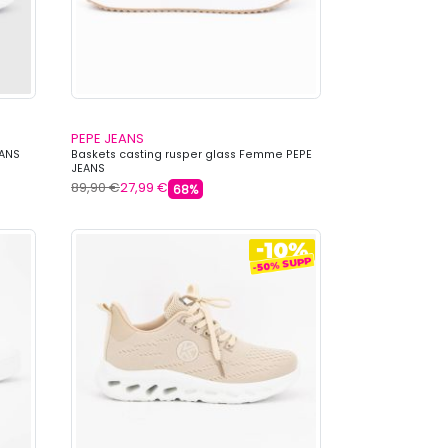
PEPE JEANS
EANS
Baskets casting rusper glass Femme PEPE
JEANS
89,90 €
27,99 €
68%