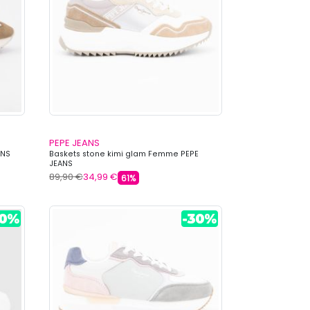
PEPE JEANS
ANS
Baskets stone kimi glam Femme PEPE
JEANS
89,90 €
34,99 €
61%