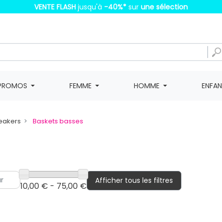
VENTE FLASH
jusqu'à
-40%
*
sur
une sélection
PROMOS
FEMME
HOMME
ENFA
eakers
Baskets basses
Afficher tous les filtres
10,00 € - 75,00 €