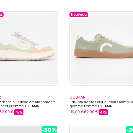
u
Nouveau
R
COLMAR
 basses cuir avec empiècements
Baskets basses cuir à lacets semelle
à lacets Femme COLMAR
gomme Femme COLMAR
62,99 €
119,00 €
62,99 €
47%
47%