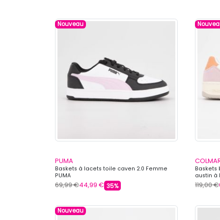
Nouveau
Nouvea
PUMA
COLMA
Baskets à lacets toile caven 2.0 Femme
Baskets
PUMA
austin 
69,99 €
44,99 €
119,00 €
35%
Nouveau