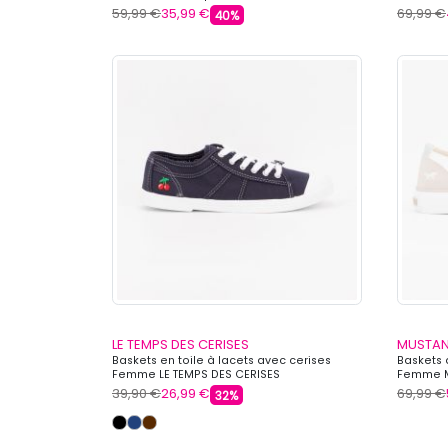
59,99 €
35,99 €
69,99 €
40%
LE TEMPS DES CERISES
MUSTA
Baskets en toile à lacets avec cerises
Baskets 
Femme LE TEMPS DES CERISES
Femme 
39,90 €
26,99 €
69,99 €
32%