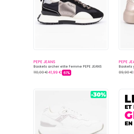
PEPE JEANS
PEPE J
Baskets archer elite Femme PEPE JEANS
Baskets 
110,00 €
41,99 €
89,90 €
61%