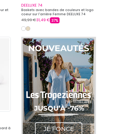
DEELUXE 74
ur et
Baskets avec bandes de couleurs et logo
coeur sur l'arrière Femme DEELUXE 74
49,99 €
31,49 €
37%
pard à