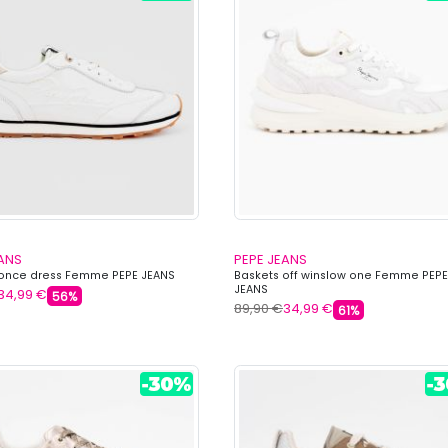
EANS
PEPE JEANS
 once dress Femme PEPE JEANS
Baskets off winslow one Femme PEPE
JEANS
34,99 €
56%
89,90 €
34,99 €
61%