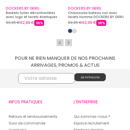
DOCKERS BY GERLI
DOCKERS BY GERLI
Baskets toiles décontractées
Chaussures bateau cuir avec
avec logo et lacets élastiques
lacets Homme DOCKERS BY GERLI
Homme DOCKERS BY GERLI
99,95 €
62,99 €
99,95 €
62,99 €
36%
36%
POUR NE RIEN MANQUER DE NOS PROCHAINS
ARRIVAGES, PROMOS & ACTUS
INFOS PRATIQUES
L'ENTREPRISE
Retours et remboursements
Qui sommes-nous ?
Suivi de commande
Espace recrutement
Livraisons
Mentions légales