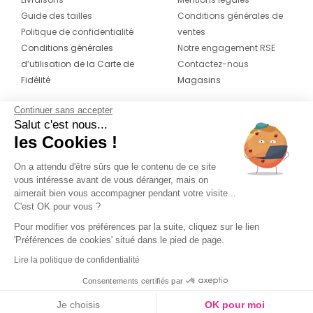
Guide des tailles
Conditions générales de
Politique de confidentialité
ventes
Conditions générales
Notre engagement RSE
d’utilisation de la Carte de
Contactez-nous
Fidélité
Magasins
Continuer sans accepter
CONTACT
SUIVEZ-NOUS SUR LES
Salut c'est nous...
RÉSEAUX
les Cookies !
04 42 20 78 42
Du lundi au jeudi de 8h30 à 16h30 & le
On a attendu d'être sûrs que le contenu de ce site
vous intéresse avant de vous déranger, mais on
vendredi de 8h30 à 15h30
aimerait bien vous accompagner pendant votre visite...
C'est OK pour vous ?
Pour modifier vos préférences par la suite, cliquez sur le lien
'Préférences de cookies' situé dans le pied de page.
Lire la politique de confidentialité
Consentements certifiés par
Je choisis
OK pour moi