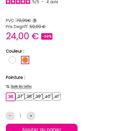
5
/
5
-
4
avis
PVC :
79,99€
?
Prix Degriff :
59,99 €
24,00 €
-69%
Couleur :
BLANC
ORANGE
Pointure :
Guide des tailles
37
38
39
40
41
36
37
38
39
40
41
36
-
+
Ajouter au panier