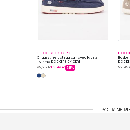
DOCKERS BY GERLI
DOCKE
 effet cuir à
Chaussures bateau cuir avec lacets
Basket
RS BY GERLI
Homme DOCKERS BY GERLI
DOCKER
99,95 €
62,99 €
99,95
36%
POUR NE R