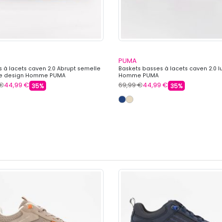
PUMA
s à lacets caven 2.0 Abrupt semelle
Baskets basses à lacets caven 2.0 l
 design Homme PUMA
Homme PUMA
 €
44,99 €
69,99 €
44,99 €
35%
35%