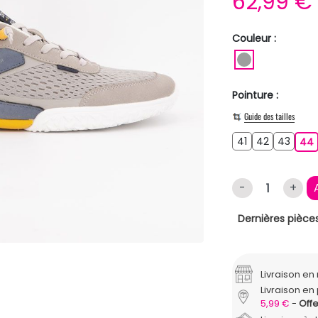
62,99 
Couleur :
GRIS
Pointure :
Guide des tailles
41
42
43
41
42
43
44
-
+
Dernières pièces
Livraison e
Livraison en 
5,99 €
Offe