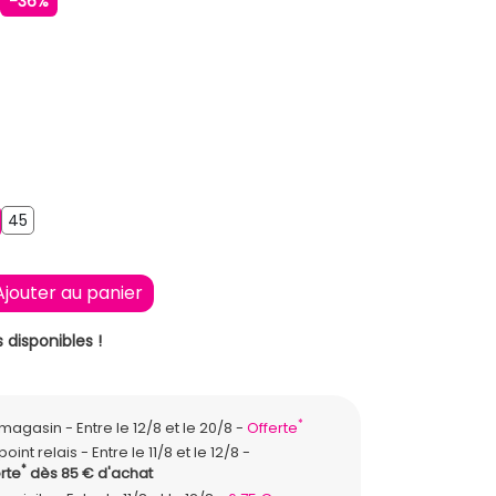
€
-36%
45
44
45
Ajouter au panier
 disponibles !
*
n magasin
Entre le 12/8 et le 20/8
Offerte
point relais
Entre le 11/8 et le 12/8
*
rte
dès 85 € d'achat