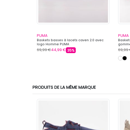
PUMA
PUMA
 lacets premium
Baskets basses à lacets caven 2.0 avec
Basket
logo Homme PUMA
gomme
69,99 €
44,99 €
69,99
35%
PRODUITS DE LA MÊME MARQUE