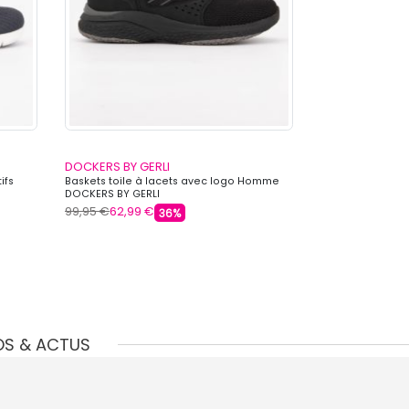
DOCKERS BY GERLI
DOCKERS BY GE
ifs
Baskets toile à lacets avec logo Homme
Baskets fines en
DOCKERS BY GERLI
DOCKERS BY GER
99,95 €
62,99 €
69,95 €
44,99 
36%
OS & ACTUS