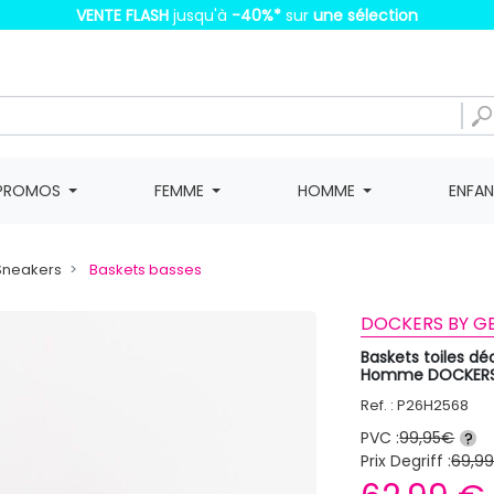
VENTE FLASH
jusqu'à
-40%
*
sur
une sélection
PROMOS
FEMME
HOMME
ENFA
 Sneakers
Baskets basses
DOCKERS BY GE
Baskets toiles dé
Homme DOCKERS 
Ref. : P26H2568
PVC :
99,95€
?
Prix Degriff :
69,9