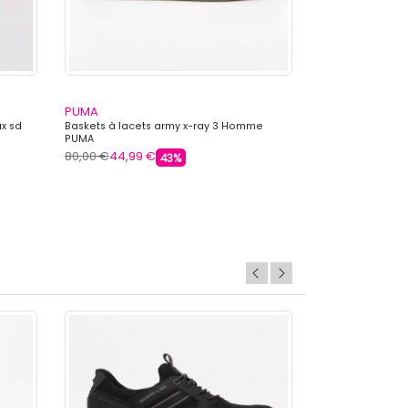
PUMA
COLMAR
ux sd
Baskets à lacets army x-ray 3 Homme
Baskets basses c
PUMA
Homme COLMAR
80,00 €
44,99 €
149,99 €
62,99 
43%