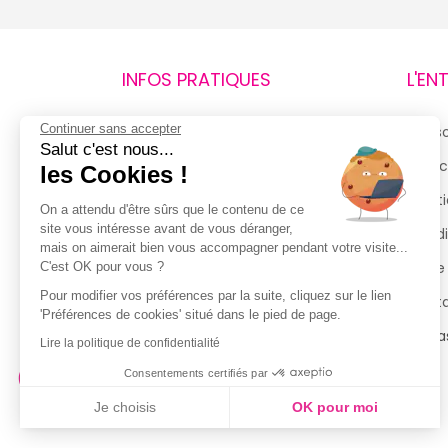
INFOS PRATIQUES
L'EN
Continuer sans accepter
Retours et remboursements
Qui 
Salut c'est nous...
Suivi de commande
Espac
les Cookies !
Livraisons
Menti
On a attendu d'être sûrs que le contenu de ce
site vous intéresse avant de vous déranger,
Guide des tailles
Condi
mais on aimerait bien vous accompagner pendant votre visite...
Politique de confidentialité
Notre
C'est OK pour vous ?
Pour modifier vos préférences par la suite, cliquez sur le lien
Conditions générales d’utilisation
Cont
'Préférences de cookies' situé dans le pied de page.
de la Carte de Fidélité
Magas
Lire la politique de confidentialité
Consentements certifiés par
Je choisis
OK pour moi
Axeptio consent
Plateforme de Gestion du Consentement : Personnalisez vo