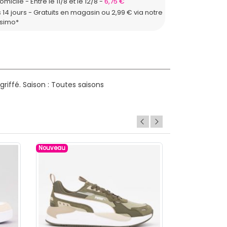
domicile
Entre le 11/8 et le 12/8
6,75 €
 14 jours - Gratuits en magasin ou 2,99 € via notre
ssimo*
riffé.
Saison : Toutes saisons
Nouveau
Nouveau