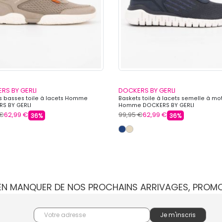
RS BY GERLI
DOCKERS BY GERLI
s basses toile à lacets Homme
Baskets toile à lacets semelle à mot
S BY GERLI
Homme DOCKERS BY GERLI
 €
62,99 €
99,95 €
62,99 €
36%
36%
IEN MANQUER DE NOS PROCHAINS ARRIVAGES, PROM