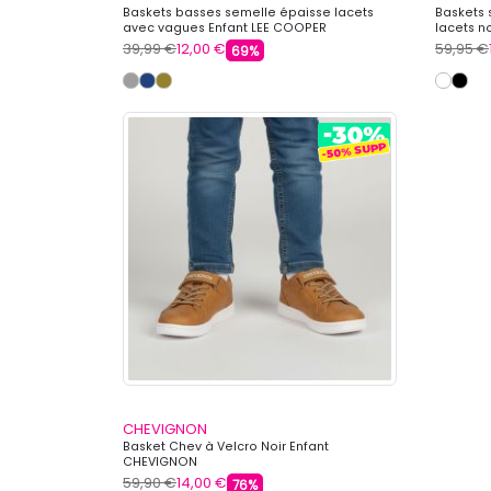
Baskets basses semelle épaisse lacets
Baskets 
avec vagues Enfant LEE COOPER
lacets n
39,99 €
12,00 €
59,95 €
69%
CHEVIGNON
Basket Chev à Velcro Noir Enfant
CHEVIGNON
59,90 €
14,00 €
76%