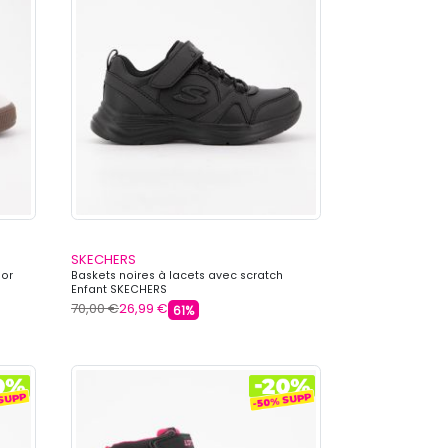
SKECHERS
ior
Baskets noires à lacets avec scratch
Enfant SKECHERS
70,00 €
26,99 €
61%