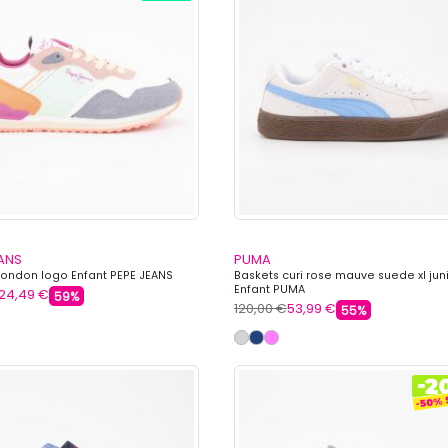
EANS
PUMA
london logo Enfant PEPE JEANS
Baskets curi rose mauve suede xl jun
Enfant PUMA
24,49 €
59%
120,00 €
53,99 €
55%