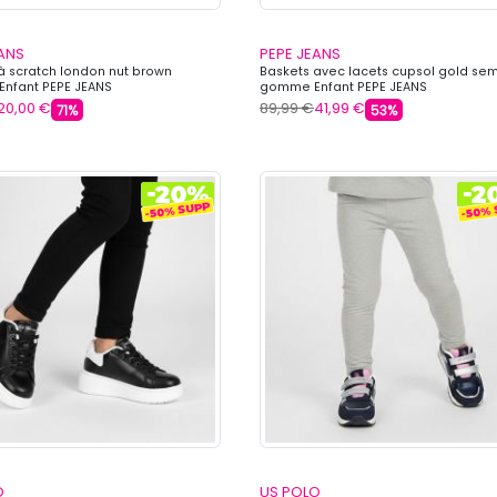
EANS
PEPE JEANS
à scratch london nut brown
Baskets avec lacets cupsol gold sem
Enfant PEPE JEANS
gomme Enfant PEPE JEANS
20,00 €
89,99 €
41,99 €
71%
53%
O
US POLO