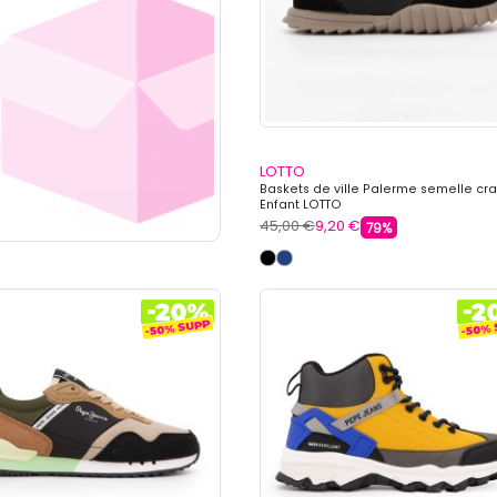
LOTTO
Baskets de ville Palerme semelle cr
Enfant LOTTO
45,00 €
9,20 €
79%