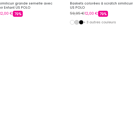
similicuir grande semelle avec
Baskets colorées à scratch similicuir
oir Enfant US POLO
US POLO
12,00 €
59,95 €
12,00 €
79%
79%
+ 3 autres couleurs