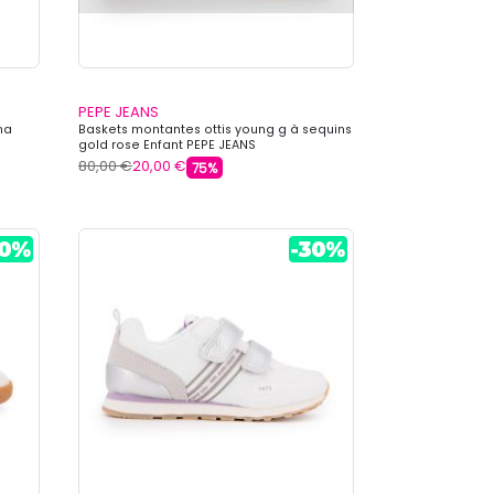
PEPE JEANS
na
Baskets montantes ottis young g à sequins
gold rose Enfant PEPE JEANS
80,00 €
20,00 €
75%