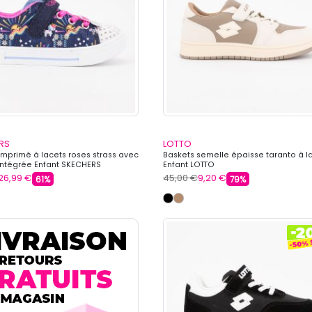
RS
LOTTO
imprimé à lacets roses strass avec
Baskets semelle épaisse taranto à l
intégrée Enfant SKECHERS
Enfant LOTTO
26,99 €
45,00 €
9,20 €
61%
79%