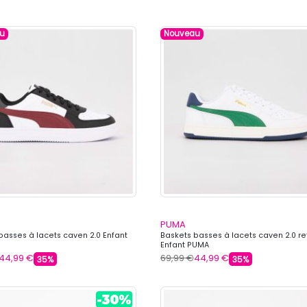
u
Nouveau
PUMA
basses à lacets caven 2.0 Enfant
Baskets basses à lacets caven 2.0 ret
Enfant PUMA
44,99 €
69,99 €
44,99 €
35%
35%