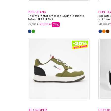
PEPE JEANS
PEPE J
Baskets foster cross b suédine à lacets
Baskets 
Enfant PEPE JEANS
suédine 
79,90 €
20,00 €
70,99 €
74%
LEE COOPER
US POL