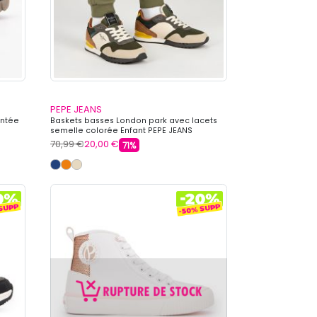
PEPE JEANS
antée
Baskets basses London park avec lacets
semelle colorée Enfant PEPE JEANS
70,99 €
20,00 €
71%