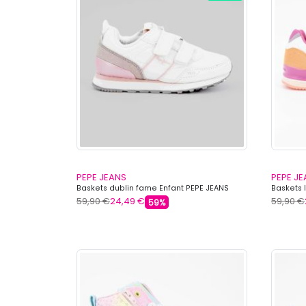
PEPE JEANS
PEPE J
Baskets dublin fame Enfant PEPE JEANS
Baskets 
59,90 €
24,49 €
59,90 €
59%