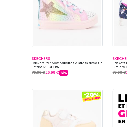
SKECHERS
SKECHE
Baskets rainbow pailettes à strass avec zip
Baskets 
Enfant SKECHERS
lumière 
70,00 €
26,99 €
70,00 €
61%