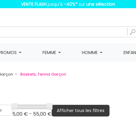
VENTE FLASH
jusqu'à
-40%
*
sur
une sélection
PROMOS
FEMME
HOMME
ENFA
Garçon
Baskets, Tennis Garçon
Afficher tous les filtres
5,00 € - 55,00 €