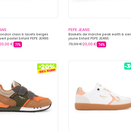
EANS
PEPE JEANS
london class b lacets beiges
Baskets de marche peak earth b sie
vert pastel Enfant PEPE JEANS
jaune Enfant PEPE JEANS
20,00 €
79,99 €
20,00 €
71%
74%