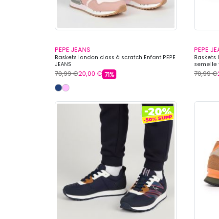
PEPE JEANS
PEPE J
Baskets london class à scratch Enfant PEPE
Baskets 
JEANS
semelle 
70,99 €
20,00 €
70,99 €
71%