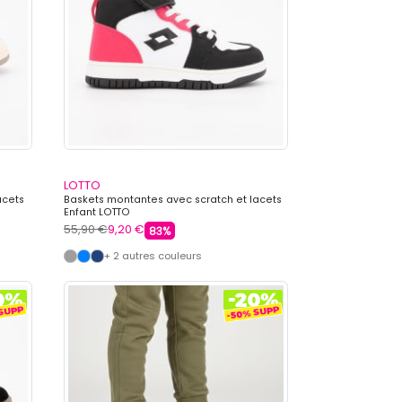
LOTTO
acets
Baskets montantes avec scratch et lacets
Enfant LOTTO
55,90 €
9,20 €
83%
+ 2 autres couleurs