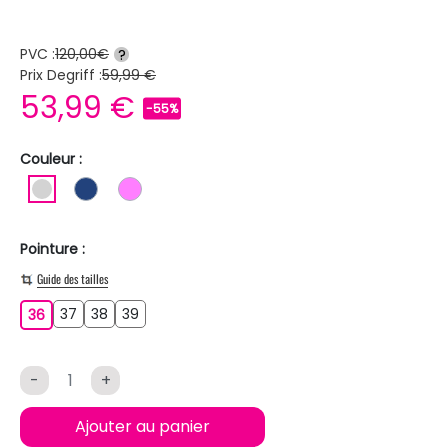
PVC :
120,00€
?
Prix Degriff :
59,99 €
53,99 €
-55%
Couleur :
GRIS CLAIR
BLEU FONCE
ROSE
Pointure :
Guide des tailles
37
38
39
36
37
38
39
36
-
+
Ajouter au panier