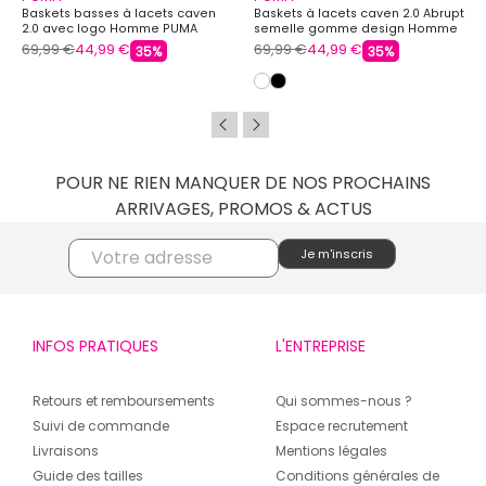
Baskets basses à lacets caven
Baskets à lacets caven 2.0 Abrupt
2.0 avec logo Homme PUMA
semelle gomme design Homme
PUMA
69,99 €
44,99 €
69,99 €
44,99 €
35%
35%
POUR NE RIEN MANQUER DE NOS PROCHAINS
ARRIVAGES, PROMOS & ACTUS
INFOS PRATIQUES
L'ENTREPRISE
Retours et remboursements
Qui sommes-nous ?
Suivi de commande
Espace recrutement
Livraisons
Mentions légales
Guide des tailles
Conditions générales de