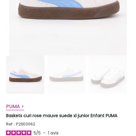
PUMA >
Baskets curi rose mauve suede xl junior Enfant PUMA
Ref. : P26E0062
5
/
5
-
1
avis