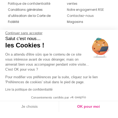
Politique de confidentialité
ventes
Conditions générales
Notre engagement RSE
d’utilisation de la Carte de
Contactez-nous
Fidélité
Magasins
Continuer sans accepter
CONTACT
SUIVEZ-NOUS SUR LES
Salut c'est nous...
RÉSEAUX
les Cookies !
04 42 20 78 42
Du lundi au jeudi de 8h30 à 16h30 & le
On a attendu d'être sûrs que le contenu de ce site
vous intéresse avant de vous déranger, mais on
vendredi de 8h30 à 15h30
aimerait bien vous accompagner pendant votre visite...
C'est OK pour vous ?
Pour modifier vos préférences par la suite, cliquez sur le lien
'Préférences de cookies' situé dans le pied de page.
Lire la politique de confidentialité
Consentements certifiés par
Je choisis
OK pour moi
Axeptio consent
Plateforme de Gestion du Consentement : Personnalisez vos O