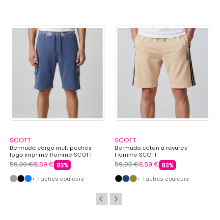
SCOTT
SCOTT
Bermuda cargo multipoches
Bermuda coton à rayures
logo imprimé Homme SCOTT
Homme SCOTT
59,00 €
9,59 €
59,00 €
9,59 €
83%
83%
+ 1 autres couleurs
+ 1 autres couleurs