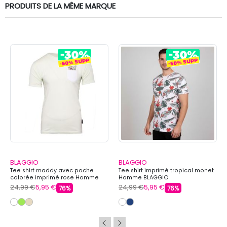
PRODUITS DE LA MÊME MARQUE
BLAGGIO
BLAGGIO
Tee shirt maddy avec poche
Tee shirt imprimé tropical monet
colorée imprimé rose Homme
Homme BLAGGIO
BLAGGIO
24,99 €
5,95 €
24,99 €
5,95 €
76%
76%