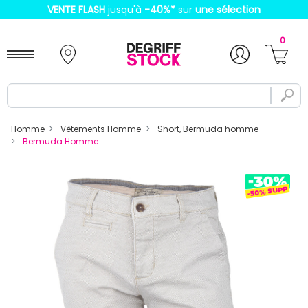
VENTE FLASH
jusqu'à
-40%
*
sur
une sélection
0
Homme
Vêtements Homme
Short, Bermuda homme
Bermuda Homme