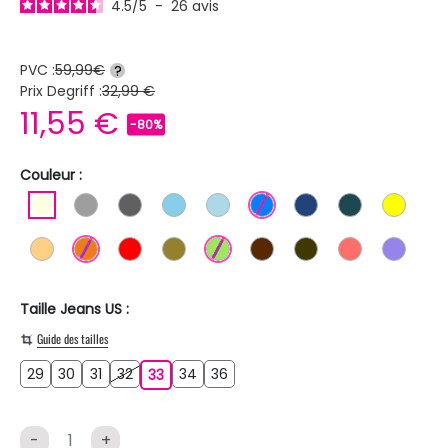
4.5
/
5
-
26
avis
PVC :
59,99€
?
Prix Degriff :
32,99 €
11,55 €
-80%
Couleur :
BLANC ECRU
GRIS
GRIS FONCE
BLEU CIEL
BLEU CLAIR
BLEU
BLEU FONCE
BLEU PETRO
JAUN
ORANGE CLAIR
ORANGE
ROUGE
KAKI
VERT CLAIR
MARRON
MARRON FONCE
SAUMON
BLEU 
Taille Jeans US :
Guide des tailles
29
30
31
32
34
36
29
30
31
32
33
34
36
33
-
+