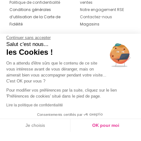
Politique de confidentialité
ventes
Conditions générales
Notre engagement RSE
d’utilisation de la Carte de
Contactez-nous
Fidélité
Magasins
Continuer sans accepter
CONTACT
SUIVEZ-NOUS SUR LES
Salut c'est nous...
RÉSEAUX
les Cookies !
04 42 20 78 42
Du lundi au jeudi de 8h30 à 16h30 & le
On a attendu d'être sûrs que le contenu de ce site
vous intéresse avant de vous déranger, mais on
vendredi de 8h30 à 15h30
aimerait bien vous accompagner pendant votre visite...
C'est OK pour vous ?
Pour modifier vos préférences par la suite, cliquez sur le lien
'Préférences de cookies' situé dans le pied de page.
Lire la politique de confidentialité
Consentements certifiés par
Je choisis
OK pour moi
Axeptio consent
Plateforme de Gestion du Consentement : Personnalisez vos O