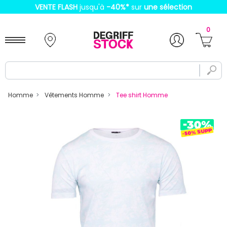
VENTE FLASH
jusqu'à
-40%
*
sur
une sélection
0
Homme
Vêtements Homme
Tee shirt Homme