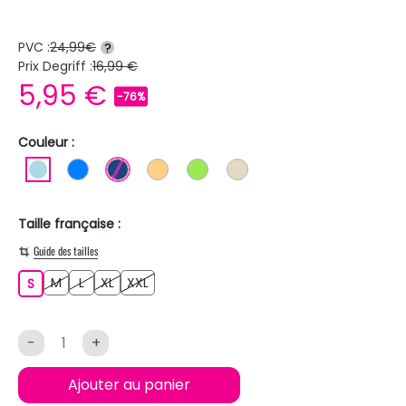
PVC :
24,99€
?
Prix Degriff :
16,99 €
5,95 €
-76%
Couleur :
BLEU CLAIR
BLEU
BLEU FONCE
ORANGE CLAIR
VERT CLAIR
BEIGE
Taille française :
Guide des tailles
M
L
XL
XXL
S
M
L
XL
XXL
S
-
+
Ajouter au panier