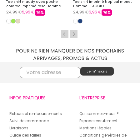
Tee shirt maddy avec poche
Tee shirt imprimé tropical monet
colorée imprimé rose Homme
Homme BLAGGIO
BLAGGIO
24,99 €
5,95 €
24,99 €
5,95 €
76%
76%
POUR NE RIEN MANQUER DE NOS PROCHAINS
ARRIVAGES, PROMOS & ACTUS
INFOS PRATIQUES
L'ENTREPRISE
Retours et remboursements
Qui sommes-nous ?
Suivi de commande
Espace recrutement
Livraisons
Mentions légales
Guide des tailles
Conditions générales de