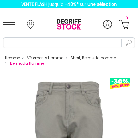
VENTE FLASH
jusqu'à
-40%
*
sur
une sélection
0
Homme
Vêtements Homme
Short, Bermuda homme
Bermuda Homme