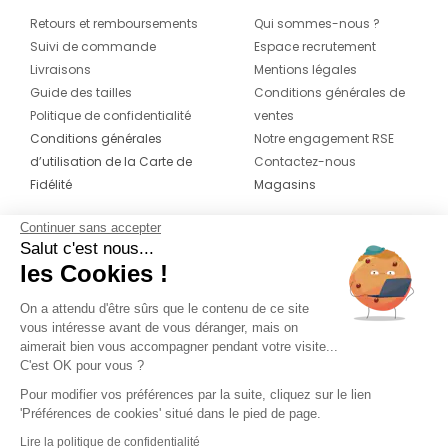
Retours et remboursements
Qui sommes-nous ?
Suivi de commande
Espace recrutement
Livraisons
Mentions légales
Guide des tailles
Conditions générales de
Politique de confidentialité
ventes
Conditions générales
Notre engagement RSE
d’utilisation de la Carte de
Contactez-nous
Fidélité
Magasins
Continuer sans accepter
CONTACT
SUIVEZ-NOUS SUR LES
Salut c'est nous...
RÉSEAUX
les Cookies !
04 42 20 78 42
Du lundi au jeudi de 8h30 à 16h30 & le
On a attendu d'être sûrs que le contenu de ce site
vous intéresse avant de vous déranger, mais on
vendredi de 8h30 à 15h30
aimerait bien vous accompagner pendant votre visite...
C'est OK pour vous ?
Pour modifier vos préférences par la suite, cliquez sur le lien
'Préférences de cookies' situé dans le pied de page.
Lire la politique de confidentialité