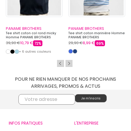
PANAME BROTHERS
PANAME BROTHERS
Tee shirt coton col rond micky
Tee shirt coton marinière Homme
Homme PANAME BROTHERS
PANAME BROTHERS
39,90 €
10,79 €
29,90 €
8,99 €
72%
69%
+ 6 autres couleurs
POUR NE RIEN MANQUER DE NOS PROCHAINS
ARRIVAGES, PROMOS & ACTUS
INFOS PRATIQUES
L'ENTREPRISE