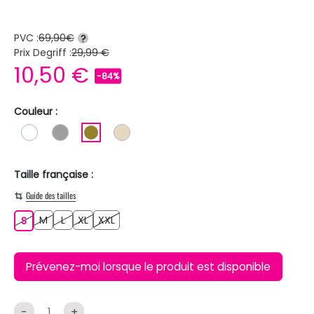
PVC :
69,90€
?
Prix Degriff :
29,99 €
10,50 €
-84%
Couleur :
BLANC
GRIS
KAKI
BEIGE
Taille française :
Guide des tailles
M
L
XL
XXL
S
M
L
XL
XXL
S
Prévenez-moi lorsque le produit est disponible
-
+