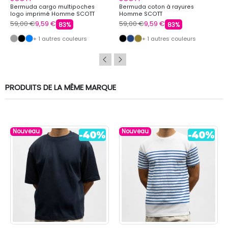
Bermuda cargo multipoches
Bermuda coton à rayures
logo imprimé Homme SCOTT
Homme SCOTT
59,00 €
9,59 €
59,00 €
9,59 €
83%
83%
+ 1 autres couleurs
+ 1 autres couleurs
PRODUITS DE LA MÊME MARQUE
Nouveau
Nouveau