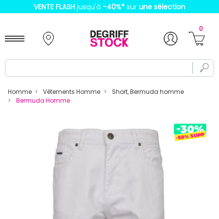
VENTE FLASH
jusqu'à
-40%
*
sur
une sélection
0
Homme
Vêtements Homme
Short, Bermuda homme
Bermuda Homme