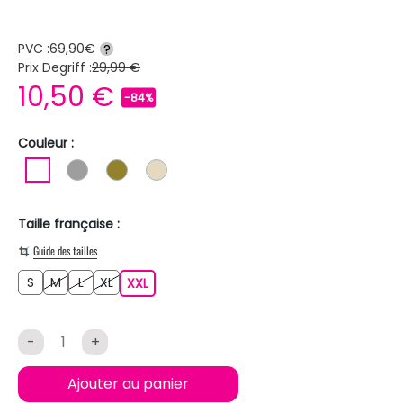
PVC :
69,90€
?
Prix Degriff :
29,99 €
10,50 €
-84%
Couleur :
BLANC
GRIS
KAKI
BEIGE
Taille française :
Guide des tailles
S
M
L
XL
S
M
L
XL
XXL
XXL
-
+
Ajouter au panier