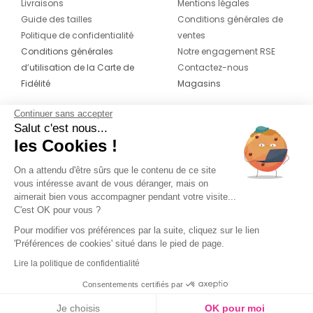
Livraisons
Mentions légales
Guide des tailles
Conditions générales de
Politique de confidentialité
ventes
Conditions générales
Notre engagement RSE
d’utilisation de la Carte de
Contactez-nous
Fidélité
Magasins
Continuer sans accepter
CONTACT
SUIVEZ-NOUS SUR LES
Salut c'est nous...
RÉSEAUX
les Cookies !
04 42 20 78 42
Du lundi au jeudi de 8h30 à 16h30 & le
On a attendu d'être sûrs que le contenu de ce site
vous intéresse avant de vous déranger, mais on
vendredi de 8h30 à 15h30
aimerait bien vous accompagner pendant votre visite...
C'est OK pour vous ?
Pour modifier vos préférences par la suite, cliquez sur le lien
'Préférences de cookies' situé dans le pied de page.
Lire la politique de confidentialité
Consentements certifiés par
Je choisis
OK pour moi