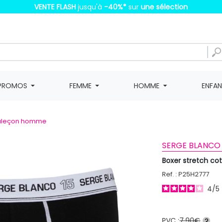
VENTE FLASH
jusqu'à
-40%
*
sur
une sélection
PROMOS
FEMME
HOMME
ENFA
caleçon homme
SERGE BLANCO
Boxer stretch c
Ref. : P25H2777
4
/
5
PVC :
7,90€
?