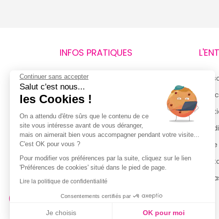
INFOS PRATIQUES
L'EN
Continuer sans accepter
Retours et remboursements
Qui 
Salut c'est nous...
Suivi de commande
Espac
les Cookies !
Livraisons
Menti
On a attendu d'être sûrs que le contenu de ce
site vous intéresse avant de vous déranger,
Guide des tailles
Condi
mais on aimerait bien vous accompagner pendant votre visite...
Politique de confidentialité
Notre
C'est OK pour vous ?
Pour modifier vos préférences par la suite, cliquez sur le lien
Conditions générales d’utilisation
Cont
'Préférences de cookies' situé dans le pied de page.
de la Carte de Fidélité
Magas
Lire la politique de confidentialité
Consentements certifiés par
Je choisis
OK pour moi