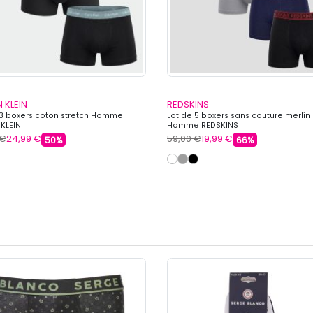
 KLEIN
REDSKINS
 3 boxers coton stretch Homme
Lot de 5 boxers sans couture merlin
 KLEIN
Homme REDSKINS
 €
24,99 €
59,00 €
19,99 €
50%
66%