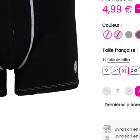
4,99 €
Couleur :
BLANC
GRIS C
GR
Taille française :
Guide des tailles
M
L
M
L
XL
XXL
XL
-
+
Dernières pièces
Livraison e
Livraison en 