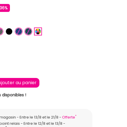
-36%
LAIR
IS
GRIS FONCE
NOIR
BLEU FONCE
BLEU PETROLE
MULTICOLORE
XXL
Ajouter au panier
 disponibles !
*
n magasin
Entre le 13/8 et le 21/8
Offerte
point relais
Entre le 12/8 et le 13/8