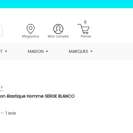
0
Magasins
Mon compte
Panier
NT
MAISON
MARQUES
 >
oton élastique Homme SERGE BLANCO
-
1
avis