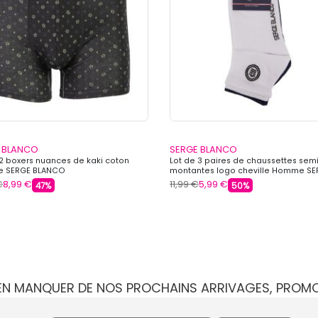
 BLANCO
SERGE BLANCO
 2 boxers nuances de kaki coton
Lot de 3 paires de chaussettes sem
 SERGE BLANCO
montantes logo cheville Homme SE
BLANCO
€
8,99 €
11,99 €
5,99 €
47%
50%
IEN MANQUER DE NOS PROCHAINS ARRIVAGES, PROM