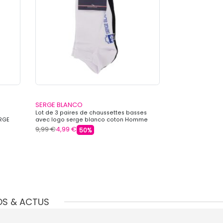
SERGE BLANCO
i
Lot de 3 paires de chaussettes basses
RGE
avec logo serge blanco coton Homme
SERGE BLANCO
9,99 €
4,99 €
50%
OS & ACTUS