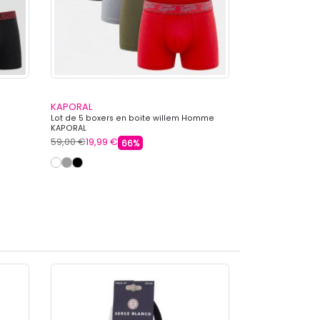
KAPORAL
JACK & JONES
Lot de 5 boxers en boite willem Homme
Lot de 3 boxers u
KAPORAL
pétanque Homm
59,00 €
19,99 €
29,99 €
24,99 
66%