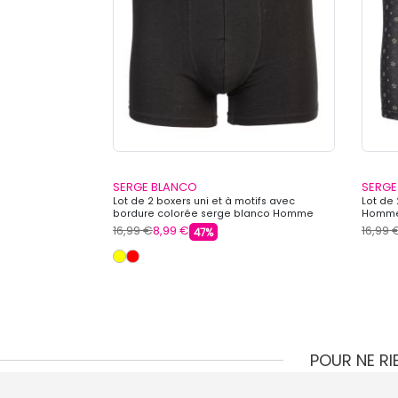
SERGE BLANCO
SERGE
Lot de 2 boxers uni et à motifs avec
Lot de
bordure colorée serge blanco Homme
Homme
SERGE BLANCO
16,99 €
8,99 €
16,99 
47%
POUR NE R