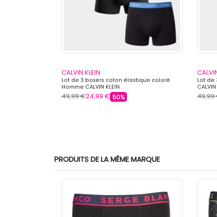
CALVIN KLEIN
CALVIN
EEGUN
Lot de 3 boxers coton élastique coloré
Lot de
Homme CALVIN KLEIN
CALVIN
49,99 €
24,99 €
49,99
50%
PRODUITS DE LA MÊME MARQUE