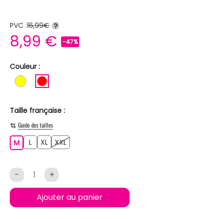
PVC :
16,99€
?
8,99 €
-47%
Couleur :
JAUNE
ROUGE
Taille française :
Guide des tailles
L
XL
XXL
M
L
XL
XXL
M
-
+
Ajouter au panier