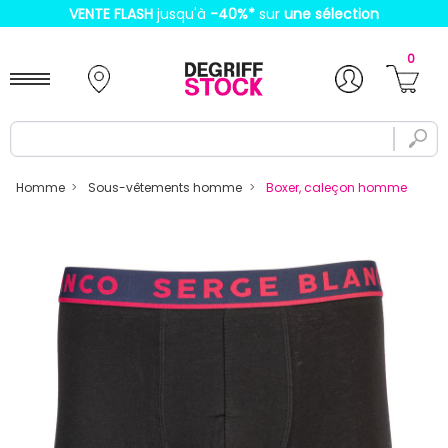
VENTE FLASH
jusqu'à
-40%
*
sur
une sélection
0
Homme
Sous-vêtements homme
Boxer, caleçon homme