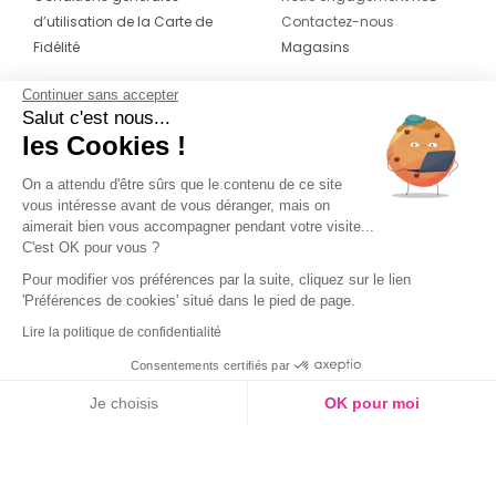
d’utilisation de la Carte de
Contactez-nous
Fidélité
Magasins
Continuer sans accepter
CONTACT
SUIVEZ-NOUS SUR LES
Salut c'est nous...
RÉSEAUX
les Cookies !
04 42 20 78 42
Du lundi au jeudi de 8h30 à 16h30 & le
On a attendu d'être sûrs que le contenu de ce site
vous intéresse avant de vous déranger, mais on
vendredi de 8h30 à 15h30
aimerait bien vous accompagner pendant votre visite...
C'est OK pour vous ?
Pour modifier vos préférences par la suite, cliquez sur le lien
'Préférences de cookies' situé dans le pied de page.
Lire la politique de confidentialité
Consentements certifiés par
Je choisis
OK pour moi
Axeptio consent
Plateforme de Gestion du Consentement : Personnalisez vos O
Notre plateforme vous permet d'adapter et de gérer vos paramètr