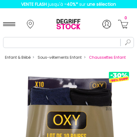
VENTE FLASH
jusqu'à
-40%
*
sur
une sélection
0
Enfant & Bébé
Sous-vêtements Enfant
Chaussettes Enfant