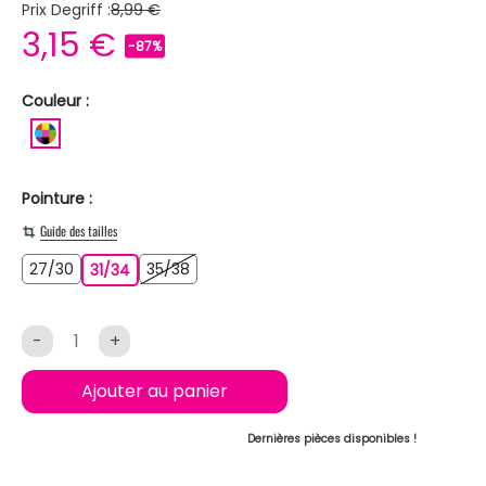
Prix Degriff :
8,99 €
3,15 €
-87%
Couleur :
MULTICOLORE
Pointure :
Guide des tailles
27/30
35/38
27/30
31/34
35/38
31/34
-
+
Ajouter au panier
Dernières pièces disponibles !