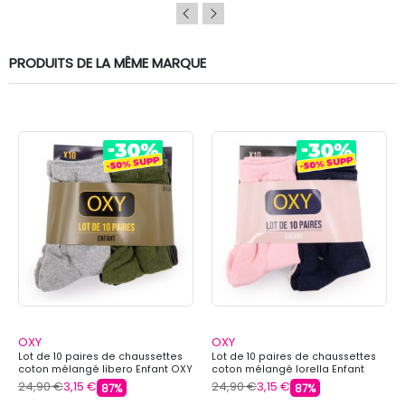
PRODUITS DE LA MÊME MARQUE
OXY
OXY
Lot de 10 paires de chaussettes
Lot de 10 paires de chaussettes
coton mélangé libero Enfant OXY
coton mélangé lorella Enfant
OXY
24,90 €
3,15 €
24,90 €
3,15 €
87%
87%