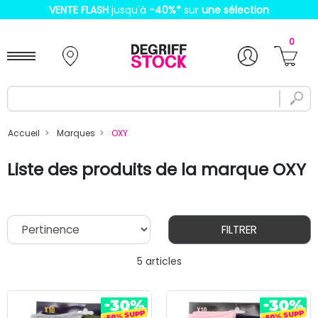
VENTE FLASH
jusqu'à
-40%
*
sur
une sélection
0
Accueil
Marques
OXY
Liste des produits de la marque OXY
FILTRER
5 articles