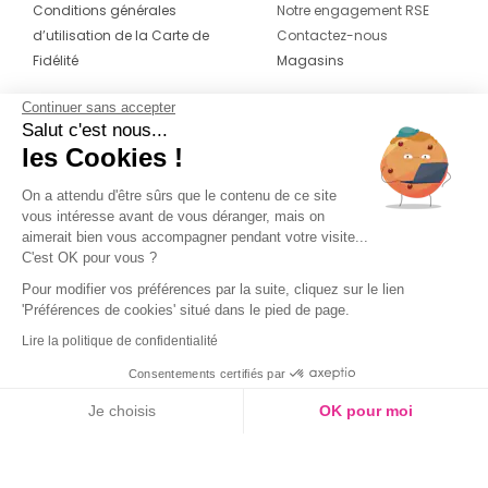
Conditions générales
Notre engagement RSE
d’utilisation de la Carte de
Contactez-nous
Fidélité
Magasins
Continuer sans accepter
CONTACT
SUIVEZ-NOUS SUR LES
Salut c'est nous...
RÉSEAUX
les Cookies !
04 42 20 78 42
Du lundi au jeudi de 8h30 à 16h30 & le
On a attendu d'être sûrs que le contenu de ce site
vous intéresse avant de vous déranger, mais on
vendredi de 8h30 à 15h30
aimerait bien vous accompagner pendant votre visite...
C'est OK pour vous ?
Pour modifier vos préférences par la suite, cliquez sur le lien
'Préférences de cookies' situé dans le pied de page.
Lire la politique de confidentialité
Consentements certifiés par
Je choisis
OK pour moi
Axeptio consent
Plateforme de Gestion du Consentement : Personnalisez vos O