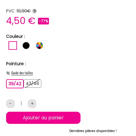
PVC :
19,90€
?
4,50 €
-77%
Couleur :
BLANC
NOIR
MULTICOLORE
Pointure :
Guide des tailles
43/46
39/42
43/46
39/42
-
+
Ajouter au panier
Dernières pièces disponibles !