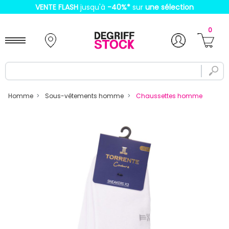
VENTE FLASH
jusqu'à
-40%
*
sur
une sélection
0
Homme
Sous-vêtements homme
Chaussettes homme