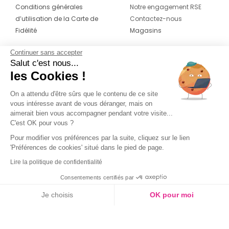
Conditions générales
Notre engagement RSE
d’utilisation de la Carte de
Contactez-nous
Fidélité
Magasins
Continuer sans accepter
CONTACT
SUIVEZ-NOUS SUR LES
Salut c'est nous...
RÉSEAUX
les Cookies !
04 42 20 78 42
Du lundi au jeudi de 8h30 à 16h30 & le
On a attendu d'être sûrs que le contenu de ce site
vous intéresse avant de vous déranger, mais on
vendredi de 8h30 à 15h30
aimerait bien vous accompagner pendant votre visite...
C'est OK pour vous ?
Pour modifier vos préférences par la suite, cliquez sur le lien
'Préférences de cookies' situé dans le pied de page.
Lire la politique de confidentialité
Consentements certifiés par
Je choisis
OK pour moi
Axeptio consent
Plateforme de Gestion du Consentement : Personnalisez vos O