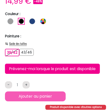
14,99 €
-48%
Couleur :
GRIS
NOIR
BLEU FONCE
MULTICOLORE
Pointure :
Guide des tailles
43/46
39/42
43/46
39/42
Prévenez-moi lorsque le produit est disponible
-
+
Ajouter au panier
Produit disponible avec d'autres options