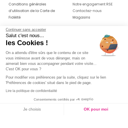
Conditions générales
Notre engagement RSE
d’utilisation de la Carte de
Contactez-nous
Fidélité
Magasins
Continuer sans accepter
CONTACT
SUIVEZ-NOUS SUR LES
Salut c'est nous...
RÉSEAUX
les Cookies !
04 42 20 78 42
Du lundi au jeudi de 8h30 à 16h30 & le
On a attendu d'être sûrs que le contenu de ce site
vous intéresse avant de vous déranger, mais on
vendredi de 8h30 à 15h30
aimerait bien vous accompagner pendant votre visite...
C'est OK pour vous ?
Pour modifier vos préférences par la suite, cliquez sur le lien
'Préférences de cookies' situé dans le pied de page.
Lire la politique de confidentialité
Consentements certifiés par
Je choisis
OK pour moi
Axeptio consent
Plateforme de Gestion du Consentement : Personnalisez vos O