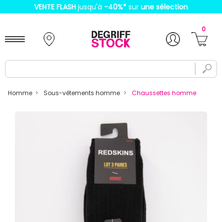
VENTE FLASH
jusqu'à
-40%
*
sur
une sélection
0
Homme
Sous-vêtements homme
Chaussettes homme