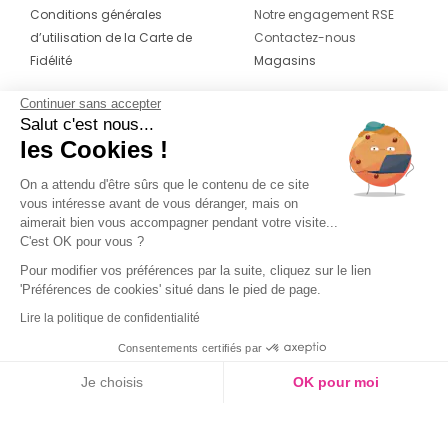
Conditions générales
Notre engagement RSE
d’utilisation de la Carte de
Contactez-nous
Fidélité
Magasins
Continuer sans accepter
CONTACT
SUIVEZ-NOUS SUR LES
Salut c'est nous...
RÉSEAUX
les Cookies !
04 42 20 78 42
Du lundi au jeudi de 8h30 à 16h30 & le
On a attendu d'être sûrs que le contenu de ce site
vous intéresse avant de vous déranger, mais on
vendredi de 8h30 à 15h30
aimerait bien vous accompagner pendant votre visite...
C'est OK pour vous ?
Pour modifier vos préférences par la suite, cliquez sur le lien
'Préférences de cookies' situé dans le pied de page.
Lire la politique de confidentialité
Consentements certifiés par
Je choisis
OK pour moi
Axeptio consent
Plateforme de Gestion du Consentement : Personnalisez vos O