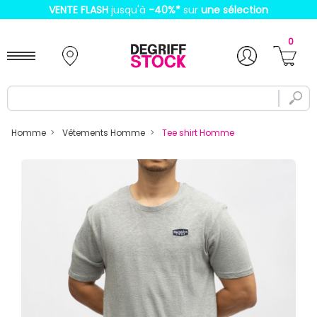
VENTE FLASH
jusqu'à
-40%
*
sur
une sélection
0
Homme
Vêtements Homme
Tee shirt Homme