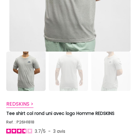
REDSKINS >
Tee shirt col rond uni avec logo Homme REDSKINS
Ref. : P26H1818
3.7
/
5
-
3
avis