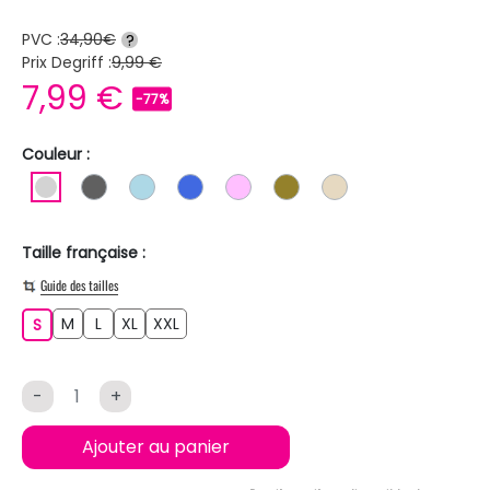
PVC :
34,90€
?
Prix Degriff :
9,99 €
7,99 €
-77%
Couleur :
GRIS CLAIR
GRIS FONCE
BLEU CLAIR
BLEU ROI
ROSE CLAIR
KAKI
BEIGE
Taille française :
Guide des tailles
M
L
XL
XXL
S
M
L
XL
XXL
S
-
+
Ajouter au panier