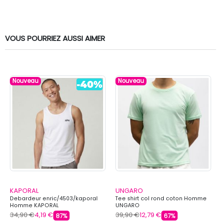
VOUS POURRIEZ AUSSI AIMER
Nouveau
Nouveau
KAPORAL
UNGARO
Debardeur enric/4503/kaporal
Tee shirt col rond coton Homme
Homme KAPORAL
UNGARO
34,90 €
4,19 €
39,90 €
12,79 €
87%
67%