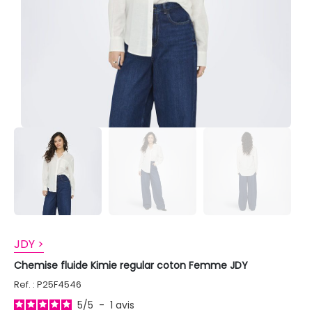
JDY >
Chemise fluide Kimie regular coton Femme JDY
Ref. : P25F4546
5
/
5
-
1
avis