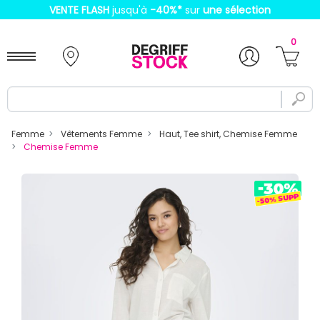
VENTE FLASH
jusqu'à
-40%
*
sur
une sélection
0
Femme
Vêtements Femme
Haut, Tee shirt, Chemise Femme
Chemise Femme