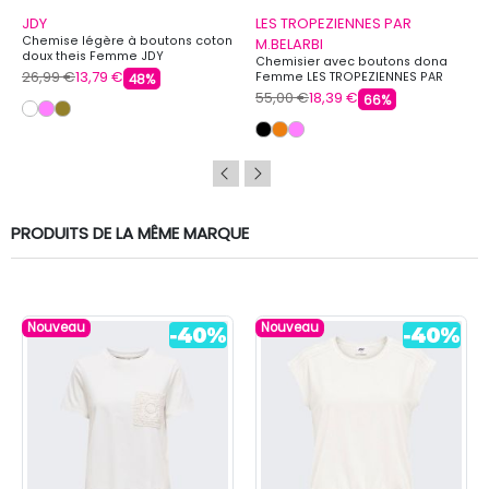
JDY
LES TROPEZIENNES PAR
Chemise légère à boutons coton
M.BELARBI
doux theis Femme JDY
Chemisier avec boutons dona
26,99 €
13,79 €
Femme LES TROPEZIENNES PAR
48%
M.BELARBI
55,00 €
18,39 €
66%
PRODUITS DE LA MÊME MARQUE
Nouveau
Nouveau