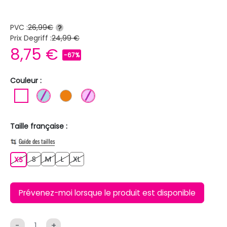
PVC :
26,99€
?
Prix Degriff :
24,99 €
8,75 €
-67%
Couleur :
BLANC
BLEU CLAIR
ORANGE
ROSE CLAIR
Taille française :
Guide des tailles
S
M
L
XL
XS
S
M
L
XL
XS
Prévenez-moi lorsque le produit est disponible
-
+