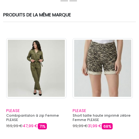
PRODUITS DE LA MÊME MARQUE
PLEASE
PLEASE
Combipantalon à zip Femme
Short taille haute imprimé zèbre
PLEASE
Femme PLEASE
169,99 €
47,99 €
99,99 €
31,99 €
71%
68%