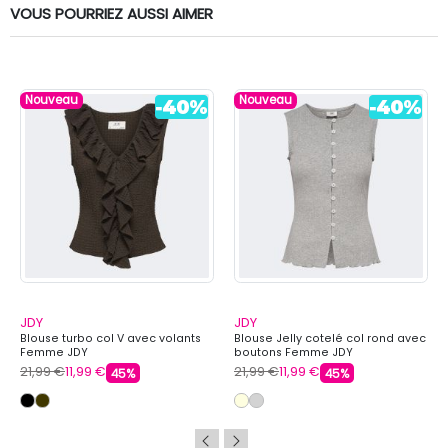
VOUS POURRIEZ AUSSI AIMER
Nouveau
Nouveau
JDY
JDY
Blouse turbo col V avec volants
Blouse Jelly cotelé col rond avec
Femme JDY
boutons Femme JDY
21,99 €
11,99 €
21,99 €
11,99 €
45%
45%