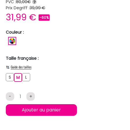
PVC :
80,00€
?
Prix Degriff :
39,99 €
31,99 €
-60%
Couleur :
MULTICOLORE
Taille française :
Guide des tailles
S
L
S
M
L
M
-
+
Ajouter au panier