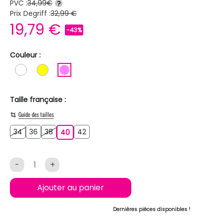
PVC :
34,99€
?
Prix Degriff :
32,99 €
19,79 €
-43%
Couleur :
BLANC
JAUNE
ROSE
Taille française :
Guide des tailles
34
36
38
42
34
36
38
40
42
40
-
+
Ajouter au panier
Dernières pièces disponibles !