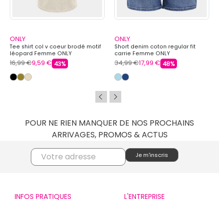
ONLY
ONLY
Tee shirt col v coeur brodé motif
Short denim coton regular fit
léopard Femme ONLY
carrie Femme ONLY
16,99 €
9,59 €
34,99 €
17,99 €
43%
48%
POUR NE RIEN MANQUER DE NOS PROCHAINS
ARRIVAGES, PROMOS & ACTUS
INFOS PRATIQUES
L'ENTREPRISE