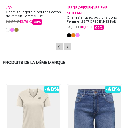
JDY
LES TROPEZIENNES PAR
Chemise légère à boutons coton
M.BELARBI
doux theis Femme JDY
Chemisier avec boutons dona
26,99 €
13,79 €
Femme LES TROPEZIENNES PAR
48%
M.BELARBI
55,00 €
18,39 €
66%
PRODUITS DE LA MÊME MARQUE