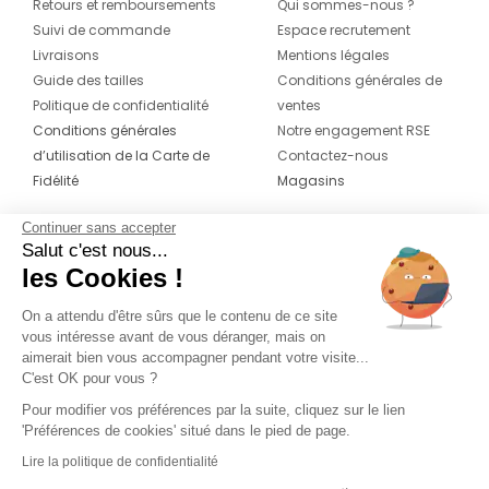
Retours et remboursements
Qui sommes-nous ?
Suivi de commande
Espace recrutement
Livraisons
Mentions légales
Guide des tailles
Conditions générales de
Politique de confidentialité
ventes
Conditions générales
Notre engagement RSE
d’utilisation de la Carte de
Contactez-nous
Fidélité
Magasins
Continuer sans accepter
CONTACT
SUIVEZ-NOUS SUR LES
Salut c'est nous...
RÉSEAUX
les Cookies !
04 42 20 78 42
Du lundi au jeudi de 8h30 à 16h30 & le
On a attendu d'être sûrs que le contenu de ce site
vous intéresse avant de vous déranger, mais on
vendredi de 8h30 à 15h30
aimerait bien vous accompagner pendant votre visite...
C'est OK pour vous ?
Pour modifier vos préférences par la suite, cliquez sur le lien
'Préférences de cookies' situé dans le pied de page.
Lire la politique de confidentialité