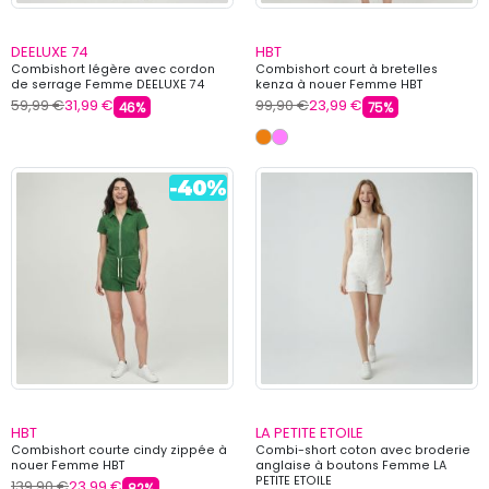
DEELUXE 74
HBT
Combishort légère avec cordon
Combishort court à bretelles
de serrage Femme DEELUXE 74
kenza à nouer Femme HBT
59,99 €
31,99 €
99,90 €
23,99 €
46%
75%
HBT
LA PETITE ETOILE
Combishort courte cindy zippée à
Combi-short coton avec broderie
nouer Femme HBT
anglaise à boutons Femme LA
PETITE ETOILE
139,90 €
23,99 €
82%