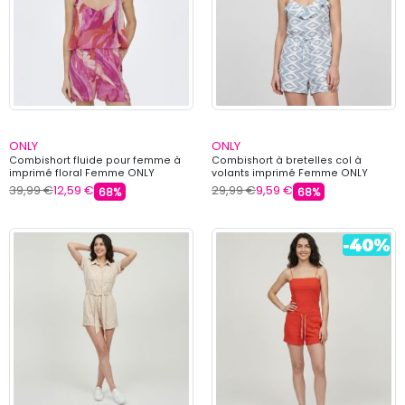
ONLY
ONLY
Combishort fluide pour femme à
Combishort à bretelles col à
imprimé floral Femme ONLY
volants imprimé Femme ONLY
39,99 €
12,59 €
29,99 €
9,59 €
68%
68%