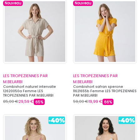
Nouveau
Nouveau
LES TROPEZIENNES PAR
LES TROPEZIENNES PAR
M.BELARBI
M.BELARBI
Combishort naturel intervalle
Combishort safran sperone
12620050a Femme LES
11621655b Femme LES TROPEZIENNES
TROPEZIENNES PAR M.BELARBI
PAR M.BELARBI
85,00 €
29,59 €
59,00 €
19,99 €
65%
66%