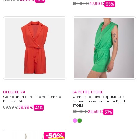
109,00 €
47,99 €
55%
DEELUXE 74
LA PETITE ETOILE
Combishort corail delya Femme
Combishort avec épaulettes
DEELUXE 74
feraya flashy Femme LA PETITE
ETOILE
69,99 €
39,99 €
42%
69,00 €
29,59 €
57%