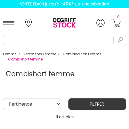
VENTE FLASH
jusqu'à
-40%
*
sur
une sélection
0
Femme
Vêtements Femme
Combinaison Femme
Combishort femme
Combishort femme
FILTRER
11 articles