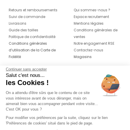
Retours et remboursements
Qui sommes-nous ?
Suivi de commande
Espace recrutement
Livraisons
Mentions légales
Guide des tailles
Conditions générales de
Politique de confidentialité
ventes
Conditions générales
Notre engagement RSE
d’utilisation de la Carte de
Contactez-nous
Fidélité
Magasins
Continuer sans accepter
CONTACT
SUIVEZ-NOUS SUR LES
Salut c'est nous...
RÉSEAUX
les Cookies !
04 42 20 78 42
Du lundi au jeudi de 8h30 à 16h30 & le
On a attendu d'être sûrs que le contenu de ce site
vous intéresse avant de vous déranger, mais on
vendredi de 8h30 à 15h30
aimerait bien vous accompagner pendant votre visite...
C'est OK pour vous ?
Pour modifier vos préférences par la suite, cliquez sur le lien
'Préférences de cookies' situé dans le pied de page.