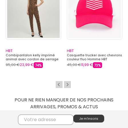
HBT
HBT
Combipantalon kelly imprimé
Casquette trucker avec chevrons
animal avec cordon de serrage
couleur fluo Homme HBT
Femme HBT
95,00 €
23,99 €
45,00 €
11,99 €
74%
73%
POUR NE RIEN MANQUER DE NOS PROCHAINS
ARRIVAGES, PROMOS & ACTUS