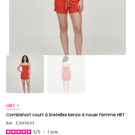
HBT >
Combishort court à bretelles kenza à nouer Femme HBT
Ref. : E26F0633
5
/
5
-
1
avis