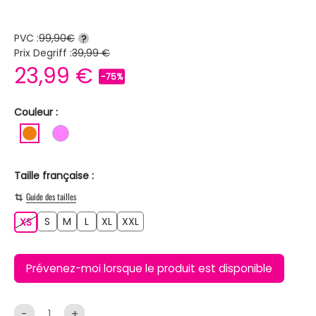
PVC :
99,90€
?
Prix Degriff :
39,99 €
23,99 €
-75%
Couleur :
ORANGE
ROSE
Taille française :
Guide des tailles
S
M
L
XL
XXL
XS
S
M
L
XL
XXL
XS
Prévenez-moi lorsque le produit est disponible
-
+