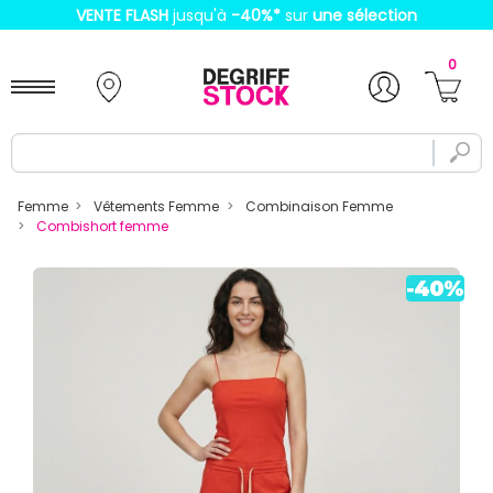
VENTE FLASH
jusqu'à
-40%
*
sur
une sélection
0
Femme
Vêtements Femme
Combinaison Femme
Combishort femme