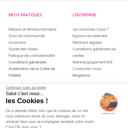
INFOS PRATIQUES
L'ENTREPRISE
Retours et remboursements
Qui sommes-nous ?
Suivi de commande
Espace recrutement
Livraisons
Mentions légales
Guide des tailles
Conditions générales de
Politique de confidentialité
ventes
Conditions générales
Notre engagement RSE
d’utilisation de la Carte de
Contactez-nous
Fidélité
Magasins
Continuer sans accepter
CONTACT
SUIVEZ-NOUS SUR LES
Salut c'est nous...
RÉSEAUX
les Cookies !
04 42 20 78 42
Du lundi au jeudi de 8h30 à 16h30 & le
On a attendu d'être sûrs que le contenu de ce site
vous intéresse avant de vous déranger, mais on
vendredi de 8h30 à 15h30
aimerait bien vous accompagner pendant votre visite...
C'est OK pour vous ?