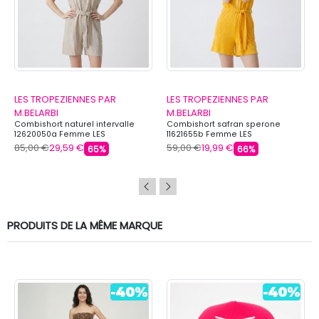
LES TROPEZIENNES PAR
LES TROPEZIENNES PAR
M.BELARBI
M.BELARBI
Combishort naturel intervalle
Combishort safran sperone
12620050a Femme LES
11621655b Femme LES
TROPEZIENNES PAR M.BELARBI
TROPEZIENNES PAR M.BELARBI
85,00 €
29,59 €
59,00 €
19,99 €
65%
66%
PRODUITS DE LA MÊME MARQUE