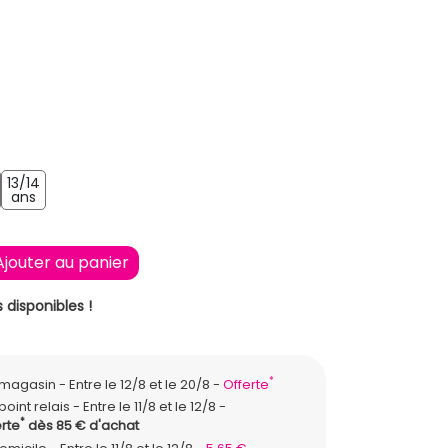
E
RT CLAIR
13/14
ns
2/13 ans
13/14 ans
ans
Ajouter au panier
 disponibles !
*
n magasin
Entre le 12/8 et le 20/8
Offerte
point relais
Entre le 11/8 et le 12/8
*
rte
dès 85 € d'achat