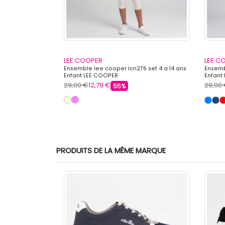
LEE COOPER
LEE C
 shirts et short
Ensemble lee cooper lcn276 set 4 a 14 ans
Ensemb
Enfant LEE COOPER
Enfant
29,00 €
12,79 €
29,00
55%
PRODUITS DE LA MÊME MARQUE