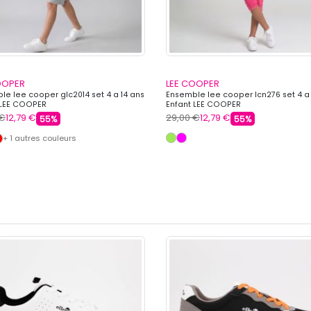
OOPER
LEE COOPER
le lee cooper glc2014 set 4 a 14 ans
Ensemble lee cooper lcn276 set 4 a 
 LEE COOPER
Enfant LEE COOPER
 €
12,79 €
29,00 €
12,79 €
55%
55%
+ 1 autres couleurs