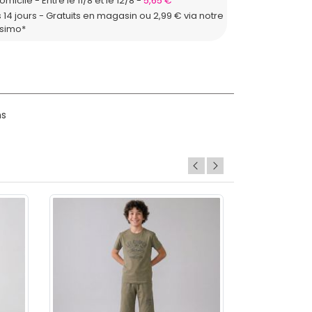
domicile
Entre le 11/8 et le 12/8
5,65 €
 14 jours - Gratuits en magasin ou 2,99 € via notre
ssimo*
ns