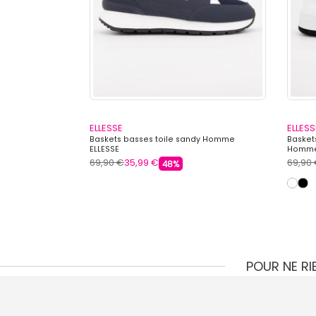
ELLESSE
ELLESS
me ELLESSE
Baskets basses toile sandy Homme
Basket
ELLESSE
Homme
69,90 €
35,99 €
69,90
48%
POUR NE R