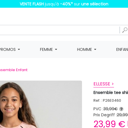
VENTE FLASH
jusqu'à
-40%
*
sur
une sélection
PROMOS
FEMME
HOMME
ENFA
nsemble Enfant
ELLESSE >
Ensemble tee shir
Ref. : P26E0460
PVC :
39,99€
?
Prix Degriff :
29,99
23,99 €