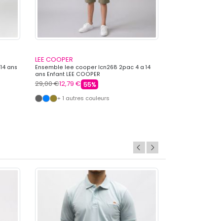
LEE COOPER
ELLESSE
14 ans
Ensemble lee cooper lcn268 2pac 4 a 14
Ensemble 3 pieces
ans Enfant LEE COOPER
avec logo Enfant
29,00 €
12,79 €
39,99 €
23,99 
55%
+ 1 autres couleurs