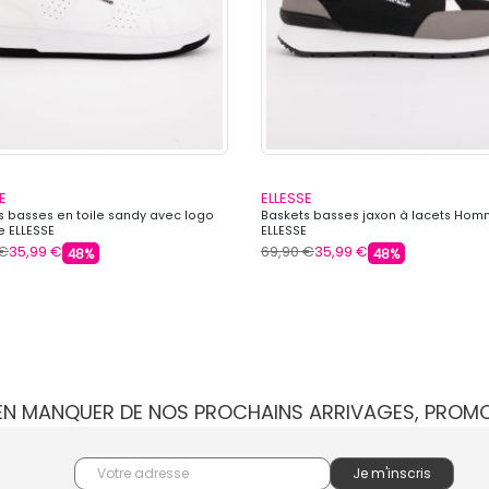
E
ELLESSE
s basses en toile sandy avec logo
Baskets basses jaxon à lacets Ho
 ELLESSE
ELLESSE
 €
35,99 €
69,90 €
35,99 €
48%
48%
IEN MANQUER DE NOS PROCHAINS ARRIVAGES, PROM