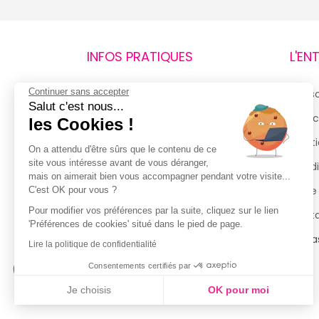
INFOS PRATIQUES
L'EN
Continuer sans accepter
Retours et remboursements
Qui 
Salut c'est nous...
Suivi de commande
Espac
les Cookies !
Livraisons
Menti
On a attendu d'être sûrs que le contenu de ce
site vous intéresse avant de vous déranger,
Guide des tailles
Condi
mais on aimerait bien vous accompagner pendant votre visite...
Politique de confidentialité
Notre
C'est OK pour vous ?
Pour modifier vos préférences par la suite, cliquez sur le lien
Conditions générales d’utilisation
Cont
'Préférences de cookies' situé dans le pied de page.
de la Carte de Fidélité
Magas
Lire la politique de confidentialité
Consentements certifiés par
Je choisis
OK pour moi
Axeptio consent
Plateforme de Gestion du Consentement : Personnalisez vo