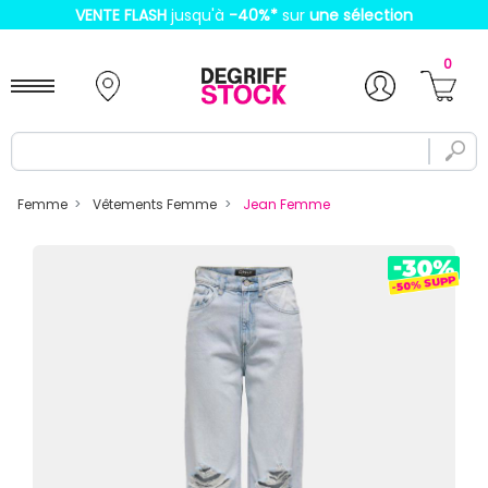
VENTE FLASH
jusqu'à
-40%
*
sur
une sélection
0
Femme
Vêtements Femme
Jean Femme