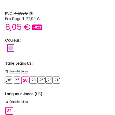
PVC :
44,99€
?
Prix Degriff :
22,99 €
8,05 €
-82%
Couleur :
BLEU CLAIR
Taille Jeans US :
Guide des tailles
26
27
29
30
31
32
26
27
28
29
30
31
32
28
Longueur Jeans (US) :
Guide des tailles
32
32