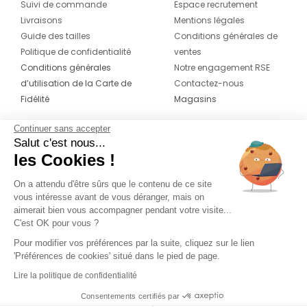
Suivi de commande
Espace recrutement
Livraisons
Mentions légales
Guide des tailles
Conditions générales de
Politique de confidentialité
ventes
Conditions générales
Notre engagement RSE
d’utilisation de la Carte de
Contactez-nous
Fidélité
Magasins
Continuer sans accepter
CONTACT
SUIVEZ-NOUS SUR LES
Salut c'est nous...
RÉSEAUX
les Cookies !
04 42 20 78 42
Du lundi au jeudi de 8h30 à 16h30 & le
On a attendu d'être sûrs que le contenu de ce site
vous intéresse avant de vous déranger, mais on
vendredi de 8h30 à 15h30
aimerait bien vous accompagner pendant votre visite...
C'est OK pour vous ?
Pour modifier vos préférences par la suite, cliquez sur le lien
'Préférences de cookies' situé dans le pied de page.
Lire la politique de confidentialité
Consentements certifiés par