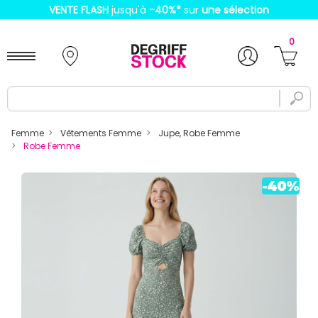
VENTE FLASH
jusqu'à
-40%
*
sur
une sélection
0
Femme
Vêtements Femme
Jupe, Robe Femme
Robe Femme