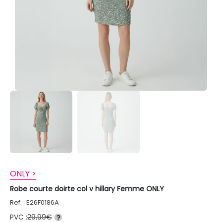
ONLY >
Robe courte doirte col v hillary Femme ONLY
Ref. : E26F0186A
PVC :
29,99€
?