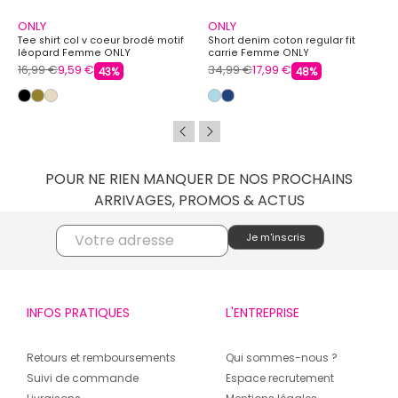
ONLY
ONLY
Tee shirt col v coeur brodé motif
Short denim coton regular fit
léopard Femme ONLY
carrie Femme ONLY
16,99 €
9,59 €
34,99 €
17,99 €
43%
48%
POUR NE RIEN MANQUER DE NOS PROCHAINS
ARRIVAGES, PROMOS & ACTUS
INFOS PRATIQUES
L'ENTREPRISE
Retours et remboursements
Qui sommes-nous ?
Suivi de commande
Espace recrutement