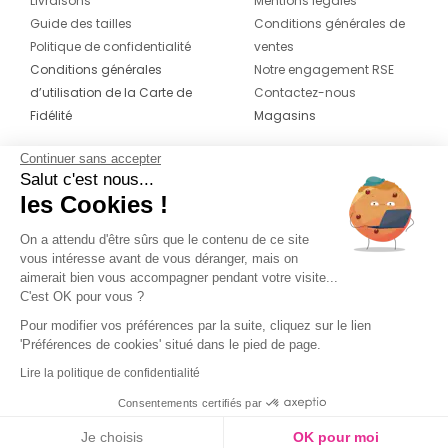
Livraisons
Mentions légales
Guide des tailles
Conditions générales de
Politique de confidentialité
ventes
Conditions générales
Notre engagement RSE
d’utilisation de la Carte de
Contactez-nous
Fidélité
Magasins
Continuer sans accepter
CONTACT
SUIVEZ-NOUS SUR LES
Salut c'est nous...
RÉSEAUX
les Cookies !
04 42 20 78 42
Du lundi au jeudi de 8h30 à 16h30 & le
On a attendu d'être sûrs que le contenu de ce site
vous intéresse avant de vous déranger, mais on
vendredi de 8h30 à 15h30
aimerait bien vous accompagner pendant votre visite...
C'est OK pour vous ?
Pour modifier vos préférences par la suite, cliquez sur le lien
'Préférences de cookies' situé dans le pied de page.
Lire la politique de confidentialité
Consentements certifiés par
Je choisis
OK pour moi