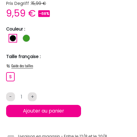
Prix Degriff :
15,99 €
9,59 €
-68%
Couleur :
NOIR
VERT
Taille française :
Guide des tailles
S
S
-
+
Ajouter au panier
Livraison en magasin
Entre le 12/8 et le 20/8