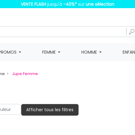
VENTE FLASH
jusqu'à
-40%
*
sur
une sélection
PROMOS
FEMME
HOMME
ENFA
mme
Jupe Femme
Afficher tous les filtres