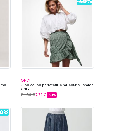
ONLY
emme
Jupe coupe portefeuille mi-courte Femme
ONLY
24,99 €
7,79 €
68%