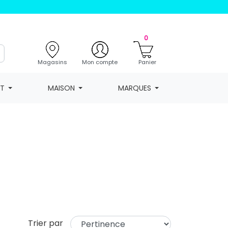
0
Magasins
Mon compte
Panier
NT
MAISON
MARQUES
Trier par