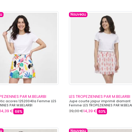
u
Nouveau
PEZIENNES PAR M.BELARBI
LES TROPEZIENNES PAR M.BELARBI
tic acores 12520040a Femme LES
Jupe courte jaipur imprimé diamant
NNES PAR M.BELARBI
Femme LES TROPEZIENNES PAR M.BELA
14,39 €
39,00 €
14,39 €
68%
63%
u
Nouveau