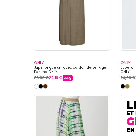
ONLY
ONLY
Jupe longue uni avec cordon de serrage
Jupe lo
Femme ONLY
ONLY
39,99 €
22,19 €
29,99 €
44%