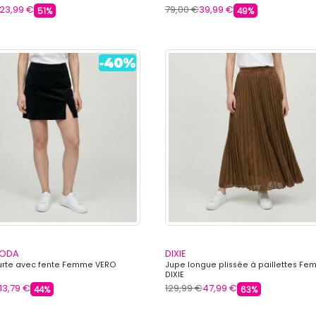
23,99 €
79,00 €
39,99 €
51%
49%
MODA
DIXIE
urte avec fente Femme VERO
Jupe longue plissée à paillettes F
DIXIE
13,79 €
129,99 €
47,99 €
44%
63%