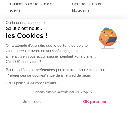
d’utilisation de la Carte de
Contactez-nous
Fidélité
Magasins
Continuer sans accepter
CONTACT
SUIVEZ-NOUS SUR LES
Salut c'est nous...
RÉSEAUX
les Cookies !
04 42 20 78 42
Du lundi au jeudi de 8h30 à 16h30 & le
On a attendu d'être sûrs que le contenu de ce site
vous intéresse avant de vous déranger, mais on
vendredi de 8h30 à 15h30
aimerait bien vous accompagner pendant votre visite...
C'est OK pour vous ?
Pour modifier vos préférences par la suite, cliquez sur le lien
'Préférences de cookies' situé dans le pied de page.
Lire la politique de confidentialité
Consentements certifiés par
Je choisis
OK pour moi
Couleur
Axeptio consent
Plateforme de Gestion du Consentement : Personnalisez vos O
Notre plateforme vous permet d'adapter et de gérer vos paramètr