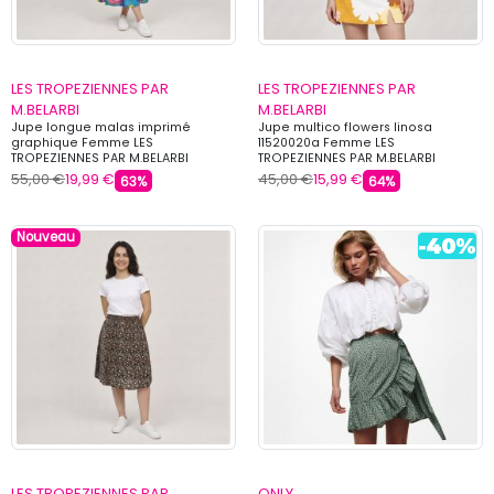
LES TROPEZIENNES PAR
LES TROPEZIENNES PAR
M.BELARBI
M.BELARBI
Jupe longue malas imprimé
Jupe multico flowers linosa
graphique Femme LES
11520020a Femme LES
TROPEZIENNES PAR M.BELARBI
TROPEZIENNES PAR M.BELARBI
55,00 €
19,99 €
45,00 €
15,99 €
63%
64%
Nouveau
LES TROPEZIENNES PAR
ONLY