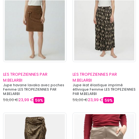
LES TROPEZIENNES PAR
LES TROPEZIENNES PAR
M.BELARBI
M.BELARBI
Jupe havane lavaka avec poches
Jupe ikat élastique imprimé
Femme LES TROPEZIENNES PAR
éthnique Femme LES TROPEZIENNES
M.BELARBI
PAR M.BELARBI
59,00 €
23,99 €
59,00 €
23,99 €
59%
59%