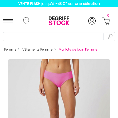
VENTE FLASH
jusqu'à
-40%
*
sur
une sélection
0
Femme
Vêtements Femme
Maillots de bain Femme