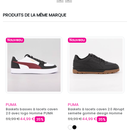
PRODUITS DE LA MÊME MARQUE
Nouveau
Nouveau
PUMA
PUMA
Baskets basses à lacets caven
Baskets à lacets caven 2.0 Abrupt
2.0 avec logo Homme PUMA
semelle gomme design Homme
PUMA
69,99 €
44,99 €
69,99 €
44,99 €
35%
35%