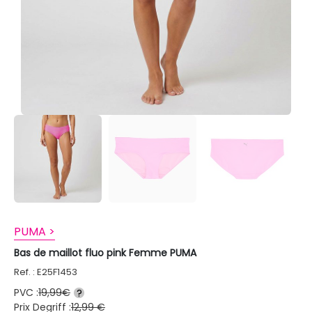
PUMA >
Bas de maillot fluo pink Femme PUMA
Ref. : E25F1453
PVC :
19,99€
?
Prix Degriff :
12,99 €