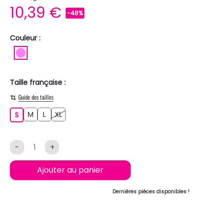
10,39 €
-48%
Couleur :
ROSE
Taille française :
Guide des tailles
M
L
XL
S
M
L
XL
S
-
+
Ajouter au panier
Dernières pièces disponibles !