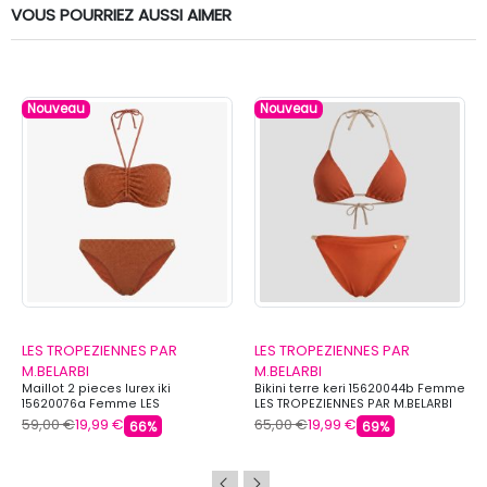
VOUS POURRIEZ AUSSI AIMER
Nouveau
Nouveau
LES TROPEZIENNES PAR
LES TROPEZIENNES PAR
M.BELARBI
M.BELARBI
Maillot 2 pieces lurex iki
Bikini terre keri 15620044b Femme
15620076a Femme LES
LES TROPEZIENNES PAR M.BELARBI
TROPEZIENNES PAR M.BELARBI
59,00 €
19,99 €
65,00 €
19,99 €
66%
69%