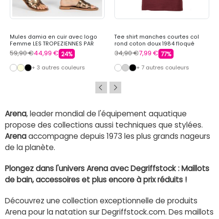
Mules damia en cuir avec logo
Tee shirt manches courtes col
Femme LES TROPEZIENNES PAR
rond coton doux 1984 floqué
M.BELARBI
raoul Homme REDSKINS
59,90 €
44,99 €
34,90 €
7,99 €
24%
77%
+ 3 autres couleurs
+ 7 autres couleurs
Arena
, leader mondial de l'équipement aquatique
propose des collections aussi techniques que stylées.
Arena
accompagne depuis 1973 les plus grands nageurs
de la planète.
Plongez dans l'univers Arena avec Degriffstock : Maillots
de bain, accessoires et plus encore à prix réduits !
Découvrez une collection exceptionnelle de produits
Arena pour la natation sur Degriffstock.com. Des maillots