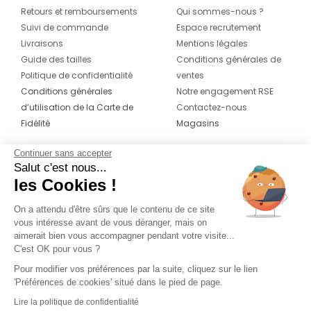
Retours et remboursements
Qui sommes-nous ?
Suivi de commande
Espace recrutement
Livraisons
Mentions légales
Guide des tailles
Conditions générales de
Politique de confidentialité
ventes
Conditions générales
Notre engagement RSE
d’utilisation de la Carte de
Contactez-nous
Fidélité
Magasins
Continuer sans accepter
CONTACT
SUIVEZ-NOUS SUR LES
Salut c'est nous...
RÉSEAUX
les Cookies !
04 42 20 78 42
Du lundi au jeudi de 8h30 à 16h30 & le
On a attendu d'être sûrs que le contenu de ce site
vous intéresse avant de vous déranger, mais on
vendredi de 8h30 à 15h30
aimerait bien vous accompagner pendant votre visite...
C'est OK pour vous ?
Pour modifier vos préférences par la suite, cliquez sur le lien
'Préférences de cookies' situé dans le pied de page.
Lire la politique de confidentialité