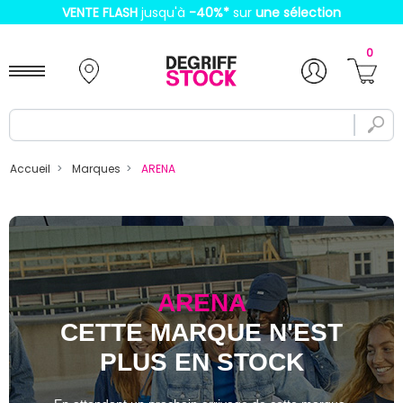
VENTE FLASH
jusqu'à
-40%
*
sur
une sélection
0
Accueil
Marques
ARENA
ARENA
CETTE MARQUE N'EST
PLUS EN STOCK