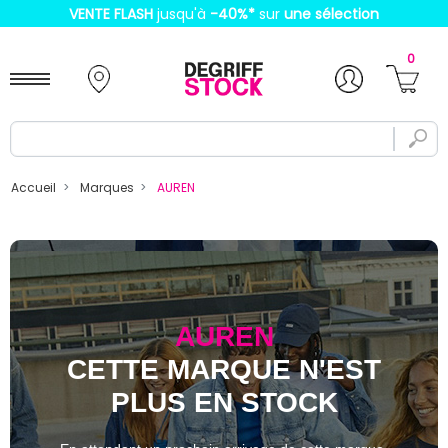
VENTE FLASH
jusqu'à
-40%
*
sur
une sélection
0
Accueil
Marques
AUREN
AUREN
CETTE MARQUE N'EST
PLUS EN STOCK