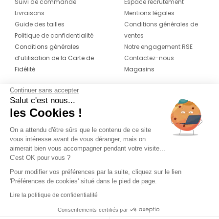
Suivi de commande
Espace recrutement
Livraisons
Mentions légales
Guide des tailles
Conditions générales de
Politique de confidentialité
ventes
Conditions générales
Notre engagement RSE
d’utilisation de la Carte de
Contactez-nous
Fidélité
Magasins
Continuer sans accepter
CONTACT
SUIVEZ-NOUS SUR LES
Salut c'est nous...
RÉSEAUX
les Cookies !
04 42 20 78 42
Du lundi au jeudi de 8h30 à 16h30 & le
On a attendu d'être sûrs que le contenu de ce site
vous intéresse avant de vous déranger, mais on
vendredi de 8h30 à 15h30
aimerait bien vous accompagner pendant votre visite...
C'est OK pour vous ?
Pour modifier vos préférences par la suite, cliquez sur le lien
'Préférences de cookies' situé dans le pied de page.
Lire la politique de confidentialité
Consentements certifiés par