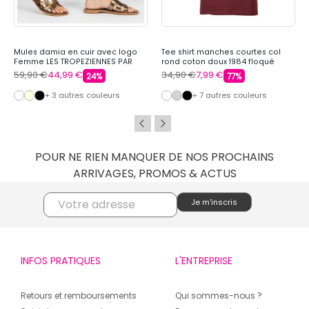
Mules damia en cuir avec logo
Tee shirt manches courtes col
Femme LES TROPEZIENNES PAR
rond coton doux 1984 floqué
M.BELARBI
raoul Homme REDSKINS
59,90 €
44,99 €
34,90 €
7,99 €
24%
77%
+ 3 autres couleurs
+ 7 autres couleurs
POUR NE RIEN MANQUER DE NOS PROCHAINS
ARRIVAGES, PROMOS & ACTUS
INFOS PRATIQUES
L'ENTREPRISE
Retours et remboursements
Qui sommes-nous ?