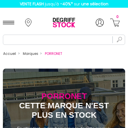
VENTE FLASH
jusqu'à
-40%
*
sur
une sélection
0
Accueil
Marques
PORRONET
PORRONET
CETTE MARQUE N'EST
PLUS EN STOCK