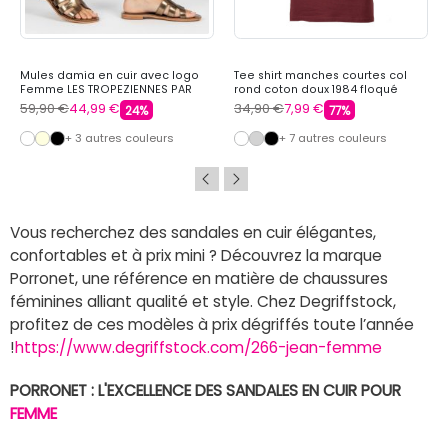
Mules damia en cuir avec logo
Tee shirt manches courtes col
Femme LES TROPEZIENNES PAR
rond coton doux 1984 floqué
M.BELARBI
raoul Homme REDSKINS
59,90 €
44,99 €
34,90 €
7,99 €
24%
77%
+ 3 autres couleurs
+ 7 autres couleurs
Vous recherchez des sandales en cuir élégantes,
confortables et à prix mini ? Découvrez la marque
Porronet, une référence en matière de chaussures
féminines alliant qualité et style. Chez Degriffstock,
profitez de ces modèles à prix dégriffés toute l’année
!
https://www.degriffstock.com/266-jean-femme
PORRONET : L'EXCELLENCE DES SANDALES EN CUIR POUR
FEMME