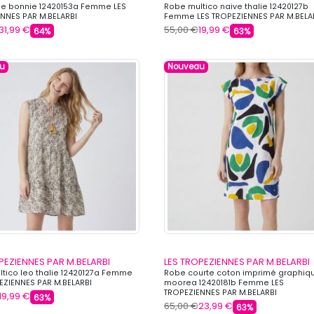
se bonnie 12420153a Femme LES
Robe multico naive thalie 12420127b
NNES PAR M.BELARBI
Femme LES TROPEZIENNES PAR M.BELA
31,99 €
55,00 €
19,99 €
64%
63%
u
Nouveau
PEZIENNES PAR M.BELARBI
LES TROPEZIENNES PAR M.BELARBI
tico leo thalie 12420127a Femme
Robe courte coton imprimé graphiq
EZIENNES PAR M.BELARBI
moorea 12420181b Femme LES
TROPEZIENNES PAR M.BELARBI
19,99 €
63%
65,00 €
23,99 €
63%