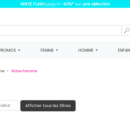
VENTE FLASH
jusqu'à
-40%
*
sur
une sélection
PROMOS
FEMME
HOMME
ENFA
mme
Robe Femme
Afficher tous les filtres