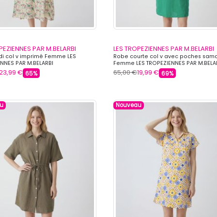
PEZIENNES PAR M.BELARBI
LES TROPEZIENNES PAR M.BELARBI
i col v imprimé Femme LES
Robe courte col v avec poches sam
NNES PAR M.BELARBI
Femme LES TROPEZIENNES PAR M.BELA
23,99 €
65,00 €
19,99 €
65%
69%
u
Nouveau