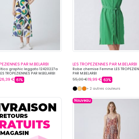
PEZIENNES PAR M.BELARBI
LES TROPEZIENNES PAR M.BELARBI
tico graphic leggato 12420227a
Robe chemise Femme LES TROPEZIE
S TROPEZIENNES PAR M.BELARBI
PAR M.BELARBI
26,39 €
55,00 €
19,99 €
61%
63%
+ 2 autres couleurs
Nouveau