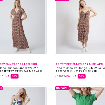
PEZIENNES PAR M.BELARBI
LES TROPEZIENNES PAR M.BELARBI
tico ikat nocturne 12420221a
Robe multico ikat lengo 12420215a 
S TROPEZIENNES PAR M.BELARBI
LES TROPEZIENNES PAR M.BELARBI
27,99 €
75,00 €
26,39 €
64%
64%
u
Nouveau