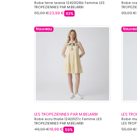
Robe terre leanie 12420128b Femme LES
Robe ro
TROPEZIENNES PAR M.BELARBI
TROPEZIE
65,00 €
23,99 €
89,00 €
63%
Nouveau
Nouvea
LES TROPEZIENNES PAR M.BELARBI
LES TRO
Robe ecru thalie 12420127c Femme LES
Robe mul
TROPEZIENNES PAR M.BELARBI
LES TROP
49,00 €
19,99 €
55,00 €
59%