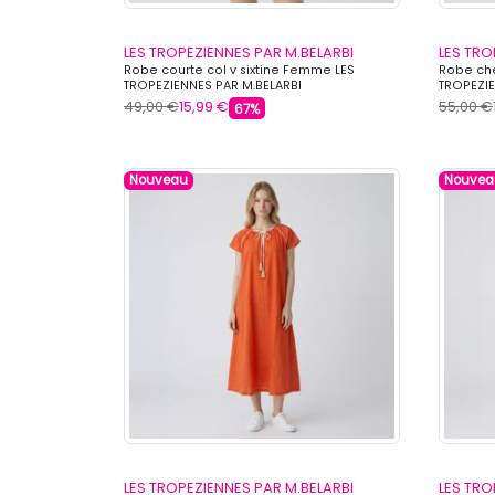
LES TROPEZIENNES PAR M.BELARBI
LES TRO
Robe courte col v sixtine Femme LES
Robe ch
TROPEZIENNES PAR M.BELARBI
TROPEZIE
49,00 €
15,99 €
55,00 €
67%
Nouveau
Nouvea
LES TROPEZIENNES PAR M.BELARBI
LES TRO