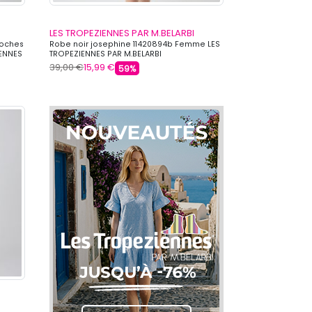
LES TROPEZIENNES PAR M.BELARBI
poches
Robe noir josephine 11420894b Femme LES
ENNES
TROPEZIENNES PAR M.BELARBI
39,00 €
15,99 €
59%