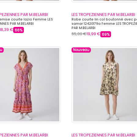
PEZIENNES PAR M.BELARBI
LES TROPEZIENNES PAR M.BELARBI
emise courte lazio Femme LES
Robe courte lin col boutonné avec 
NNES PAR M.BELARBI
samar 12420179a Femme LES TROPEZI
PAR M.BELARBI
18,39 €
66%
65,00 €
19,99 €
69%
u
Nouveau
PEZIENNES PAR M.BELARBI
LES TROPEZIENNES PAR M.BELARBI