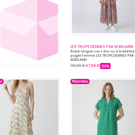
LES TROPEZIENNES PAR M.BELARBI
Robe longue col v dos nu à bretelles
puget Femme LES TROPEZIENNES PAR
M.BELARBI
119,00 €
47,99 €
59%
u
Nouveau