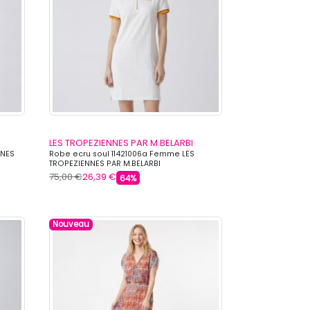
LES TROPEZIENNES PAR M.BELARBI
NNES
Robe ecru soul 11421006a Femme LES
TROPEZIENNES PAR M.BELARBI
75,00 €
26,39 €
64%
Nouveau