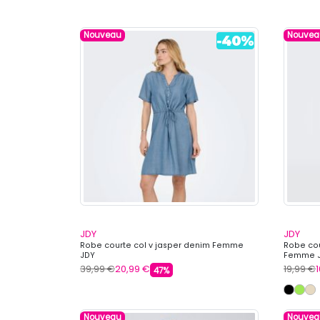
Nouveau
Nouvea
JDY
JDY
Robe courte col v jasper denim Femme
Robe cou
JDY
Femme 
39,99 €
20,99 €
19,99 €
47%
Nouveau
Nouvea