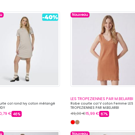
u
Nouveau
LES TROPEZIENNES PAR M.BELARBI
rte col rond Ivy coton mélangé
Robe courte col V coton Femme LES
JDY
TROPEZIENNES PAR M.BELARBI
10,79 €
49,00 €
15,99 €
46%
67%
u
Nouveau