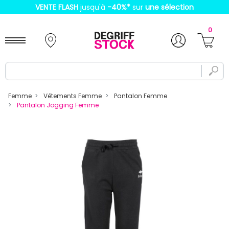
VENTE FLASH
jusqu'à
-40%
*
sur
une sélection
0
Femme
Vêtements Femme
Pantalon Femme
Pantalon Jogging Femme