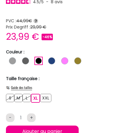
4.5
/
5
-
8
avis
PVC :
44,99€
?
Prix Degriff :
29,99 €
23,99 €
-46%
Couleur :
GRIS
GRIS FONCE
NOIR
BLEU FONCE
ROSE
KAKI
Taille française :
Guide des tailles
S
M
L
XXL
S
M
L
XL
XXL
XL
-
+
Ajouter au panier