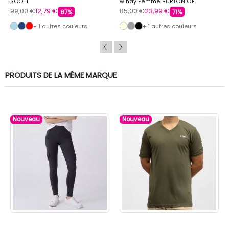
SCOTT
windy Femme BURTON OF
LONDON
99,00 €
12,79 €
85,00 €
23,99 €
87%
71%
+ 1 autres couleurs
+ 1 autres couleurs
PRODUITS DE LA MÊME MARQUE
Nouveau
Nouveau