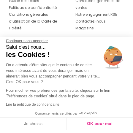
Guide des tailles
Conditions générales de
Politique de confidentialité
ventes
Conditions générales
Notre engagement RSE
d’utilisation de la Carte de
Contactez-nous
Fidélité
Magasins
Continuer sans accepter
CONTACT
SUIVEZ-NOUS SUR LES
Salut c'est nous...
RÉSEAUX
les Cookies !
04 42 20 78 42
Du lundi au jeudi de 8h30 à 16h30 & le
On a attendu d'être sûrs que le contenu de ce site
vous intéresse avant de vous déranger, mais on
vendredi de 8h30 à 15h30
aimerait bien vous accompagner pendant votre visite...
C'est OK pour vous ?
Pour modifier vos préférences par la suite, cliquez sur le lien
'Préférences de cookies' situé dans le pied de page.
Lire la politique de confidentialité
Consentements certifiés par
Je choisis
OK pour moi